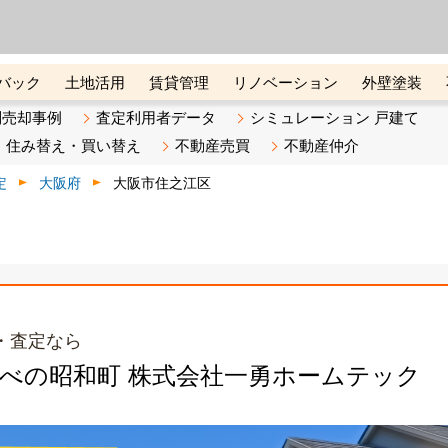
ーズ株式会社（東証グロース上
初めての方へ
ビスです 証券コード：4445
バック
土地活用
賃貸管理
リノベーション
外壁塗装
ライン講座
リビンマガジンBiz
不動産売却ご相談デスク
別売却事例
査定利用者データ
シミュレーション 戸建て
住み替え・買い替え
不動産売買
不動産仲介
定
大阪府
大阪市住之江区
・査定なら
あべの昭和町 株式会社一勇ホームテック