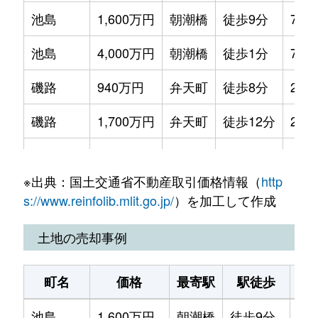
池島
1,600万円
朝潮橋
徒歩9分
70m
池島
4,000万円
朝潮橋
徒歩1分
70m
磯路
940万円
弁天町
徒歩8分
20m
磯路
1,700万円
弁天町
徒歩12分
25m
磯路
1,300万円
弁天町
徒歩12分
20m
※出典：国土交通省不動産取引価格情報（
http
磯路
700万円
弁天町
徒歩8分
20m
s://www.reinfolib.mlit.go.jp/
）を加工して作成
磯路
900万円
弁天町
徒歩8分
20m
土地の売却事例
磯路
2,800万円
弁天町
徒歩8分
70m
町名
価格
最寄駅
駅徒歩
土
市岡
2,500万円
朝潮橋
徒歩11分
65m
池島
1,600万円
朝潮橋
徒歩9分
60