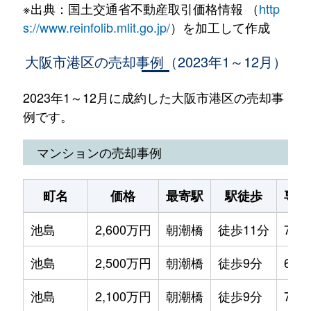
※出典：国土交通省不動産取引価格情報 （
http
s://www.reinfolib.mlit.go.jp/
）を加工して作成
大阪市港区の売却事例（2023年1～12月）
2023年1～12月に成約した大阪市港区の売却事
例です。
マンションの売却事例
町名
価格
最寄駅
駅徒歩
専有
池島
2,600万円
朝潮橋
徒歩11分
70m
池島
2,500万円
朝潮橋
徒歩9分
60m
池島
2,100万円
朝潮橋
徒歩9分
75m