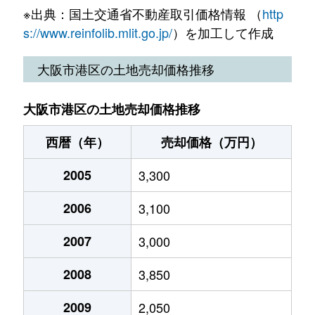
弁天
4,600万円
弁天町
徒歩4分
55m
※出典：国土交通省不動産取引価格情報 （
http
三先
20,000万円
朝潮橋
徒歩5分
25
s://www.reinfolib.mlit.go.jp/
）を加工して作成
弁天
4,900万円
弁天町
徒歩4分
60m
三先
160万円
朝潮橋
徒歩8分
30
大阪市港区の土地売却価格推移
弁天
5,200万円
弁天町
徒歩4分
50m
三先
2,500万円
朝潮橋
徒歩4分
85
弁天
7,800万円
弁天町
徒歩3分
110
大阪市港区の土地売却価格推移
三先
4,100万円
朝潮橋
徒歩8分
50
弁天
西暦（年）
2,400万円
売却価格（万円）
弁天町
徒歩7分
70m
南市岡
1,300万円
弁天町
徒歩8分
40
2005
3,300
弁天
2,700万円
弁天町
徒歩10分
70m
南市岡
1,900万円
弁天町
徒歩8分
55
2006
3,100
弁天
5,600万円
弁天町
徒歩4分
65m
南市岡
2,300万円
弁天町
徒歩13分
85
2007
3,000
弁天
1,700万円
弁天町
徒歩6分
25m
八幡屋
1,600万円
朝潮橋
徒歩11分
90
2008
3,850
弁天
1,800万円
弁天町
徒歩8分
25m
八幡屋
1,300万円
朝潮橋
徒歩11分
11
2009
2,050
弁天
5,100万円
弁天町
徒歩3分
80m