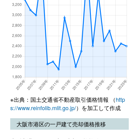
南市岡
4,000万円
弁天町
徒歩10分
65m
南市岡
4,100万円
弁天町
徒歩10分
85m
南市岡
1,800万円
弁天町
徒歩10分
25m
南市岡
3,600万円
弁天町
徒歩10分
70m
南市岡
1,400万円
弁天町
徒歩8分
20m
南市岡
3,400万円
弁天町
徒歩10分
75m
南市岡
1,200万円
弁天町
徒歩8分
25m
※出典：国土交通省不動産取引価格情報 （
http
南市岡
4,100万円
弁天町
徒歩10分
80m
s://www.reinfolib.mlit.go.jp/
）を加工して作成
南市岡
4,600万円
弁天町
徒歩10分
70m
大阪市港区の一戸建て売却価格推移
南市岡
2,700万円
弁天町
徒歩8分
65m