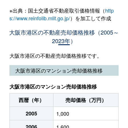
八幡屋
2,000万円
朝潮橋
徒歩8分
65
市岡元町
1,600万円
弁天町
徒歩10分
20m
※出典：国土交通省不動産取引価格情報（
http
市岡
4,500万円
弁天町
徒歩15分
65
八幡屋
1,200万円
朝潮橋
徒歩16分
50
s://www.reinfolib.mlit.go.jp/
）を加工して作成
市岡元町
2,100万円
弁天町
徒歩10分
25m
市岡
1,500万円
弁天町
徒歩13分
40
夕凪
980万円
朝潮橋
徒歩8分
45
大阪市港区の不動産売却価格推移（2005～
市岡元町
1,600万円
弁天町
徒歩10分
20m
2023年）
市岡
900万円
弁天町
徒歩13分
45
夕凪
26,000万円
朝潮橋
徒歩9分
31
市岡元町
2,100万円
弁天町
徒歩10分
25m
市岡
3,300万円
弁天町
徒歩11分
75
大阪市港区の不動産売却価格推移です。
夕凪
1,200万円
朝潮橋
徒歩4分
35
築港
400万円
大阪港
徒歩2分
55m
市岡
4,100万円
弁天町
徒歩13分
55
大阪市港区のマンション売却価格推移
築港
1,100万円
大阪港
徒歩2分
55m
市岡
500万円
弁天町
徒歩11分
45
大阪市港区のマンション売却価格推移
築港
2,000万円
大阪港
徒歩3分
65m
市岡元町
4,100万円
弁天町
徒歩6分
80
西暦（年）
売却価格（万円）
築港
2,200万円
大阪港
徒歩4分
65m
港晴
3,000万円
朝潮橋
徒歩13分
55
2005
1,000
築港
370万円
大阪港
徒歩3分
45m
港晴
4,200万円
朝潮橋
徒歩6分
80
2006
1,600