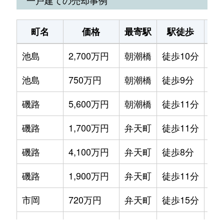
一戸建ての売却事例
弁天
2,000万円
弁天町
徒歩12分
70
市岡元町
1,700万円
弁天町
徒歩5分
20m
町名
価格
最寄駅
駅徒歩
土
弁天
3,600万円
弁天町
徒歩4分
70
市岡元町
3,400万円
弁天町
徒歩5分
65m
池島
2,700万円
朝潮橋
徒歩10分
95
弁天
6,600万円
弁天町
徒歩6分
12
市岡元町
1,800万円
弁天町
徒歩10分
20m
池島
750万円
朝潮橋
徒歩9分
40
弁天
1,600万円
弁天町
徒歩6分
50
市岡元町
1,300万円
弁天町
徒歩13分
15m
磯路
5,600万円
朝潮橋
徒歩11分
11
弁天
2,500万円
弁天町
徒歩5分
70
市岡元町
1,300万円
弁天町
徒歩5分
20m
磯路
1,700万円
弁天町
徒歩11分
45
三先
5,400万円
朝潮橋
徒歩2分
75
市岡元町
2,100万円
弁天町
徒歩10分
25m
磯路
4,100万円
弁天町
徒歩8分
60
三先
6,100万円
朝潮橋
徒歩2分
85
市岡元町
1,200万円
弁天町
徒歩13分
15m
磯路
1,900万円
弁天町
徒歩11分
45
三先
390万円
朝潮橋
徒歩7分
50
市岡元町
1,600万円
弁天町
徒歩9分
20m
市岡
720万円
弁天町
徒歩15分
35
南市岡
18,000万円
弁天町
徒歩11分
87
市岡元町
2,200万円
弁天町
徒歩9分
55m
市岡
850万円
弁天町
徒歩15分
40