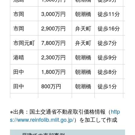
市岡元町
1,500万円
弁天町
徒歩9分
20m
市岡
3,000万円
朝潮橋
徒歩11分
55
市岡元町
1,400万円
弁天町
徒歩13分
15m
市岡
2,900万円
弁天町
徒歩16分
65
市岡元町
1,500万円
弁天町
徒歩5分
20m
市岡元町
7,800万円
弁天町
徒歩7分
13
市岡元町
1,700万円
弁天町
徒歩5分
20m
港晴
2,300万円
朝潮橋
徒歩9分
70
市岡元町
1,500万円
弁天町
徒歩5分
20m
田中
1,800万円
朝潮橋
徒歩8分
55
市岡元町
1,600万円
弁天町
徒歩5分
20m
田中
800万円
朝潮橋
徒歩1分
40
市岡元町
1,800万円
弁天町
徒歩5分
20m
田中
85,000万円
朝潮橋
徒歩6分
20
市岡元町
2,100万円
弁天町
徒歩10分
25m
※出典：国土交通省不動産取引価格情報（
http
福崎
36,000万円
朝潮橋
徒歩18分
15
市岡元町
1,900万円
弁天町
徒歩5分
20m
s://www.reinfolib.mlit.go.jp/
）を加工して作成
弁天
1,600万円
弁天町
徒歩13分
70
市岡元町
1,700万円
弁天町
徒歩9分
20m