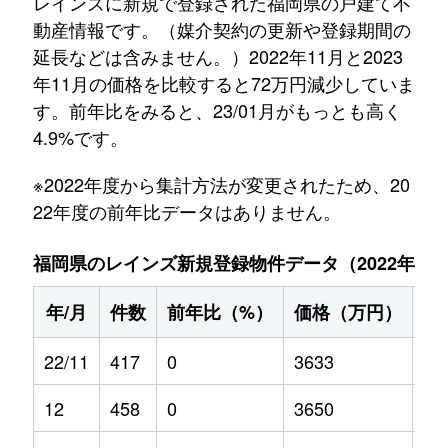
レインズに新規で登録された福岡県の戸建て不
動産情報です。（媒介契約の更新や登録期間の
延長などは含みません。）2022年11月と2023
年11月の価格を比較すると72万円減少していま
す。前年比をみると、23/01月がもっとも高く
4.9%です。
※2022年度から集計方法が変更されたため、20
22年度の前年比データはありません。
福岡県のレインズ新規登録物件データ（2022年11月～
年/月
件数
前年比（%）
価格（万円）
前
22/11
417
0
3633
0
12
458
0
3650
0