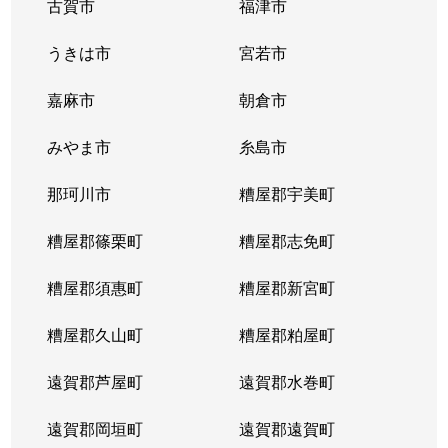
古賀市
福津市
うきは市
宮若市
嘉麻市
朝倉市
みやま市
糸島市
那珂川市
糟屋郡宇美町
糟屋郡篠栗町
糟屋郡志免町
糟屋郡須惠町
糟屋郡新宮町
糟屋郡久山町
糟屋郡粕屋町
遠賀郡芦屋町
遠賀郡水巻町
遠賀郡岡垣町
遠賀郡遠賀町