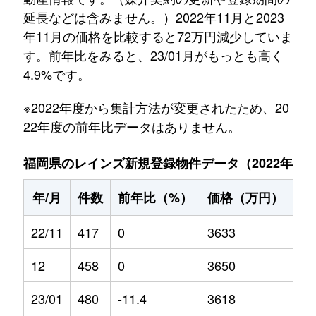
延長などは含みません。）2022年11月と2023
年11月の価格を比較すると72万円減少していま
す。前年比をみると、23/01月がもっとも高く
4.9%です。
※2022年度から集計方法が変更されたため、20
22年度の前年比データはありません。
福岡県のレインズ新規登録物件データ（2022年11月～
年/月
件数
前年比（%）
価格（万円）
前
22/11
417
0
3633
0
12
458
0
3650
0
23/01
480
-11.4
3618
4.9