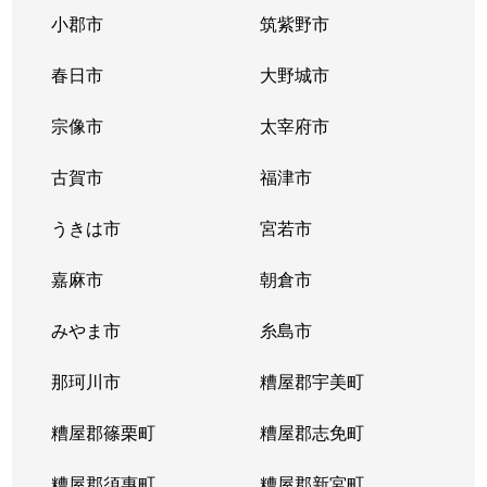
小郡市
筑紫野市
春日市
大野城市
宗像市
太宰府市
古賀市
福津市
うきは市
宮若市
嘉麻市
朝倉市
みやま市
糸島市
那珂川市
糟屋郡宇美町
糟屋郡篠栗町
糟屋郡志免町
糟屋郡須惠町
糟屋郡新宮町