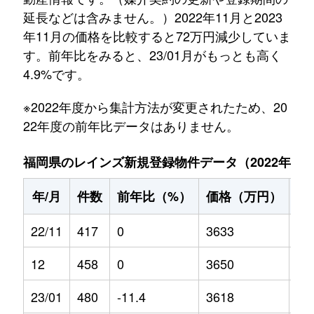
延長などは含みません。）2022年11月と2023
年11月の価格を比較すると72万円減少していま
す。前年比をみると、23/01月がもっとも高く
4.9%です。
※2022年度から集計方法が変更されたため、20
22年度の前年比データはありません。
福岡県のレインズ新規登録物件データ（2022年11月～
年/月
件数
前年比（%）
価格（万円）
前
22/11
417
0
3633
0
12
458
0
3650
0
23/01
480
-11.4
3618
4.9