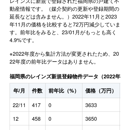
レインズに新規で登録された福岡県の戸建て不
動産情報です。（媒介契約の更新や登録期間の
延長などは含みません。）2022年11月と2023
年11月の価格を比較すると72万円減少していま
す。前年比をみると、23/01月がもっとも高く
4.9%です。
※2022年度から集計方法が変更されたため、20
22年度の前年比データはありません。
福岡県のレインズ新規登録物件データ（2022年11月～
年/月
件数
前年比（%）
価格（万円）
前
22/11
417
0
3633
0
12
458
0
3650
0