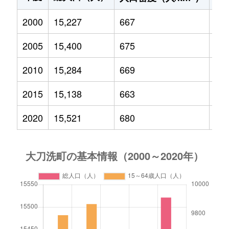
2000
15,227
667
2,6
2005
15,400
675
2,4
2010
15,284
669
2,2
2015
15,138
663
2,1
2020
15,521
680
2,3