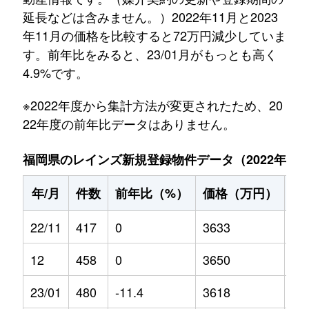
延長などは含みません。）2022年11月と2023
年11月の価格を比較すると72万円減少していま
す。前年比をみると、23/01月がもっとも高く
4.9%です。
※2022年度から集計方法が変更されたため、20
22年度の前年比データはありません。
福岡県のレインズ新規登録物件データ（2022年11月～
年/月
件数
前年比（%）
価格（万円）
前
22/11
417
0
3633
0
12
458
0
3650
0
23/01
480
-11.4
3618
4.9