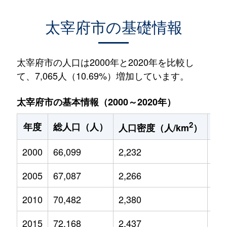
太宰府市の基礎情報
太宰府市の人口は2000年と2020年を比較し
て、7,065人（10.69%）増加しています。
太宰府市の基本情報（2000～2020年）
2
年度
総人口（人）
1
人口密度（人/km
）
2000
66,099
2,232
8,9
2005
67,087
2,266
9,0
2010
70,482
2,380
10,
2015
72,168
2,437
10,