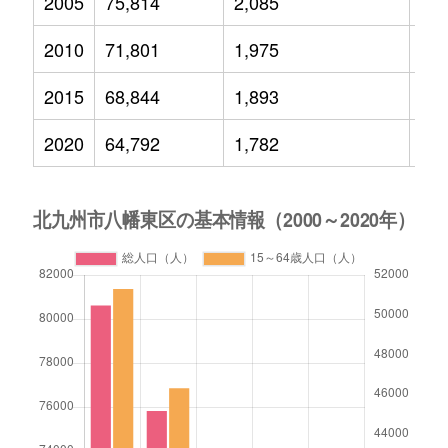
2005
75,814
2,085
8,1
2010
71,801
1,975
7,7
2015
68,844
1,893
7,5
2020
64,792
1,782
6,9