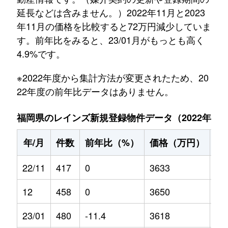
延長などは含みません。）2022年11月と2023
年11月の価格を比較すると72万円減少していま
す。前年比をみると、23/01月がもっとも高く
4.9%です。
※2022年度から集計方法が変更されたため、20
22年度の前年比データはありません。
福岡県のレインズ新規登録物件データ（2022年11月～
年/月
件数
前年比（%）
価格（万円）
前
22/11
417
0
3633
0
12
458
0
3650
0
23/01
480
-11.4
3618
4.9