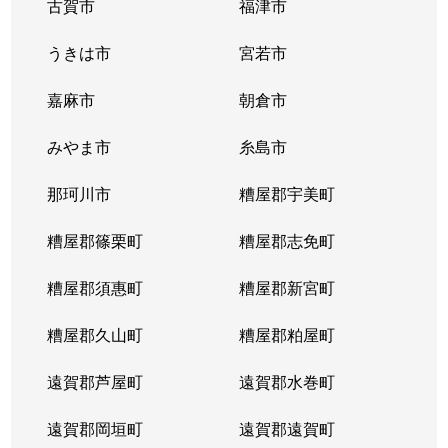
古賀市
福津市
うきは市
宮若市
嘉麻市
朝倉市
みやま市
糸島市
那珂川市
糟屋郡宇美町
糟屋郡篠栗町
糟屋郡志免町
糟屋郡須惠町
糟屋郡新宮町
糟屋郡久山町
糟屋郡粕屋町
遠賀郡芦屋町
遠賀郡水巻町
遠賀郡岡垣町
遠賀郡遠賀町