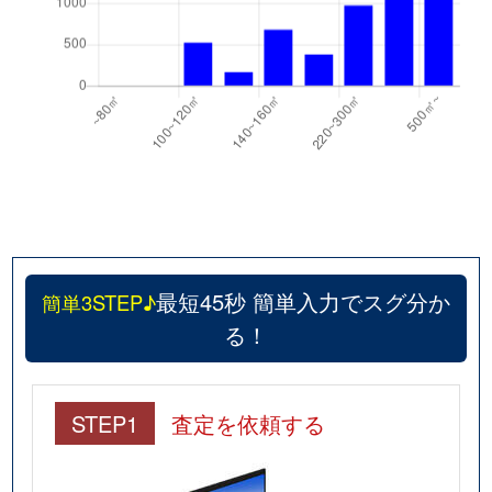
最短45秒 簡単入力でスグ分か
簡単3STEP♪
る！
STEP1
査定を依頼する