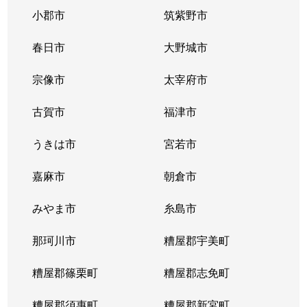
小郡市
筑紫野市
春日市
大野城市
宗像市
太宰府市
古賀市
福津市
うきは市
宮若市
嘉麻市
朝倉市
みやま市
糸島市
那珂川市
糟屋郡宇美町
糟屋郡篠栗町
糟屋郡志免町
糟屋郡須惠町
糟屋郡新宮町