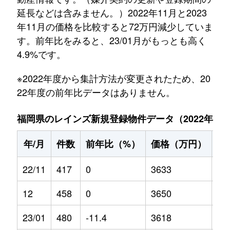
延長などは含みません。）2022年11月と2023
年11月の価格を比較すると72万円減少していま
す。前年比をみると、23/01月がもっとも高く
4.9%です。
※2022年度から集計方法が変更されたため、20
22年度の前年比データはありません。
福岡県のレインズ新規登録物件データ（2022年11月～
年/月
件数
前年比（%）
価格（万円）
前
22/11
417
0
3633
0
12
458
0
3650
0
23/01
480
-11.4
3618
4.9