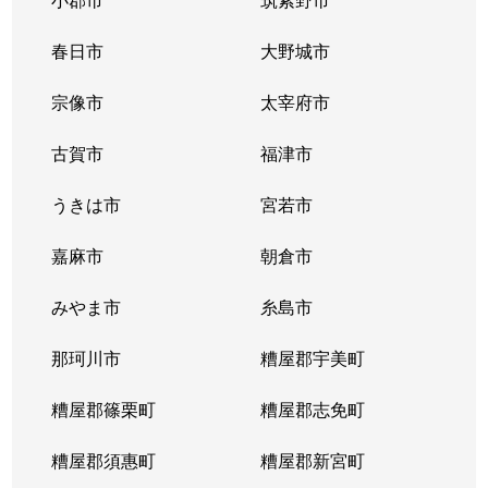
春日市
大野城市
宗像市
太宰府市
古賀市
福津市
うきは市
宮若市
嘉麻市
朝倉市
みやま市
糸島市
那珂川市
糟屋郡宇美町
糟屋郡篠栗町
糟屋郡志免町
糟屋郡須惠町
糟屋郡新宮町