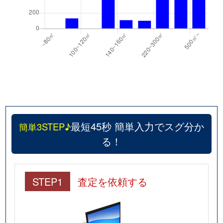
最短45秒 簡単入力でスグ分か
簡単3STEP♪
る！
STEP1
査定を依頼する