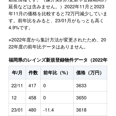
延長などは含みません。）2022年11月と2023
年11月の価格を比較すると72万円減少していま
す。前年比をみると、23/01月がもっとも高く
4.9%です。
※2022年度から集計方法が変更されたため、20
22年度の前年比データはありません。
福岡県のレインズ新規登録物件データ（2022年11月～
年/月
件数
前年比（%）
価格（万円）
前
22/11
417
0
3633
0
12
458
0
3650
0
23/01
480
-11.4
3618
4.9