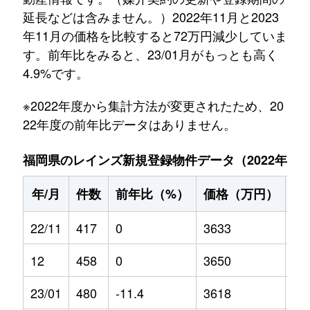
延長などは含みません。）2022年11月と2023
年11月の価格を比較すると72万円減少していま
す。前年比をみると、23/01月がもっとも高く
4.9%です。
※2022年度から集計方法が変更されたため、20
22年度の前年比データはありません。
福岡県のレインズ新規登録物件データ（2022年11月～
年/月
件数
前年比（%）
価格（万円）
前
22/11
417
0
3633
0
12
458
0
3650
0
23/01
480
-11.4
3618
4.9