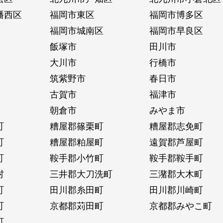
幡西区
福岡市東区
福岡市博多区
福岡市城南区
福岡市早良区
飯塚市
田川市
大川市
行橋市
筑紫野市
春日市
古賀市
福津市
朝倉市
みやま市
町
糟屋郡篠栗町
糟屋郡志免町
町
糟屋郡粕屋町
遠賀郡芦屋町
町
鞍手郡小竹町
鞍手郡鞍手町
村
三井郡大刀洗町
三潴郡大木町
町
田川郡糸田町
田川郡川崎町
町
京都郡苅田町
京都郡みやこ町
町