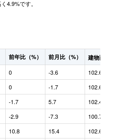
く4.9%です。
2
前年比（%）
前月比（%）
）
建物面積（m
）
0
-3.6
102.66
0
0
-1.7
102.6
0
-1.7
5.7
102.49
-
-2.9
-7.3
100.7
-
10.8
15.4
102.69
1