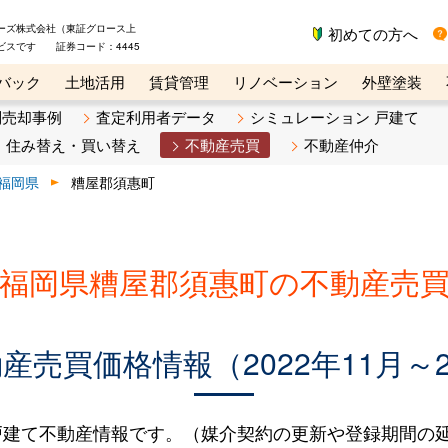
ーズ株式会社（東証グロース上
初めての方へ
ビスです 証券コード：4445
バック
土地活用
賃貸管理
リノベーション
外壁塗装
ライン講座
リビンマガジンBiz
不動産売却ご相談デスク
別売却事例
査定利用者データ
シミュレーション 戸建て
住み替え・買い替え
不動産売買
不動産仲介
福岡県
糟屋郡須惠町
福岡県糟屋郡須惠町の不動産売
売買価格情報（2022年11月～2
建て不動産情報です。（媒介契約の更新や登録期間の延長