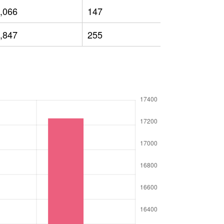
,066
147
9,919
,847
255
10,942