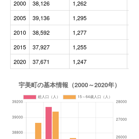
2000
38,126
1,262
6,2
2005
39,136
1,295
5,6
2010
38,592
1,277
5,6
2015
37,927
1,255
5,5
2020
37,671
1,247
5,3