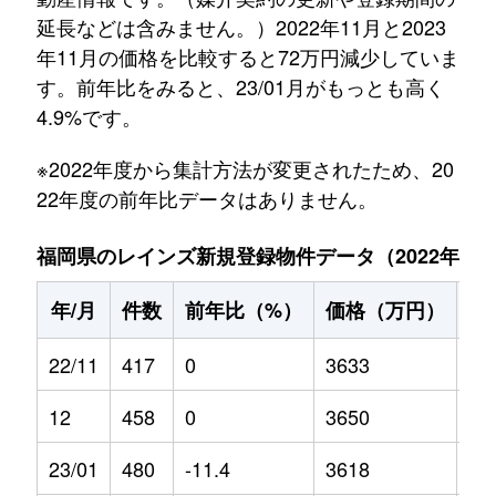
延長などは含みません。）2022年11月と2023
年11月の価格を比較すると72万円減少していま
す。前年比をみると、23/01月がもっとも高く
4.9%です。
※2022年度から集計方法が変更されたため、20
22年度の前年比データはありません。
福岡県のレインズ新規登録物件データ（2022年11月～
年/月
件数
前年比（%）
価格（万円）
前
22/11
417
0
3633
0
12
458
0
3650
0
23/01
480
-11.4
3618
4.9