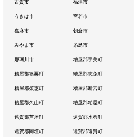
古賀市
福津市
うきは市
宮若市
嘉麻市
朝倉市
みやま市
糸島市
那珂川市
糟屋郡宇美町
糟屋郡篠栗町
糟屋郡志免町
糟屋郡須惠町
糟屋郡新宮町
糟屋郡久山町
糟屋郡粕屋町
遠賀郡芦屋町
遠賀郡水巻町
遠賀郡岡垣町
遠賀郡遠賀町