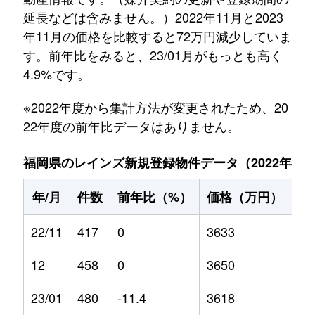
延長などは含みません。）2022年11月と2023
年11月の価格を比較すると72万円減少していま
す。前年比をみると、23/01月がもっとも高く
4.9%です。
※2022年度から集計方法が変更されたため、20
22年度の前年比データはありません。
福岡県のレインズ新規登録物件データ（2022年11月～
年/月
件数
前年比（%）
価格（万円）
前
22/11
417
0
3633
0
12
458
0
3650
0
23/01
480
-11.4
3618
4.9