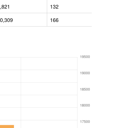
,821
132
12,120
0,309
166
11,784