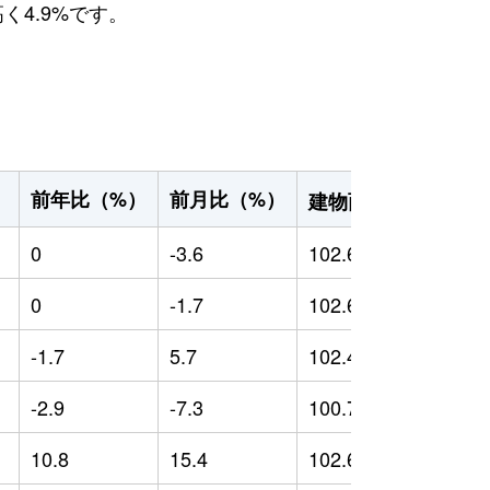
く4.9%です。
2
前年比（%）
前月比（%）
）
建物面積（m
）
0
-3.6
102.66
0
0
-1.7
102.6
0
-1.7
5.7
102.49
-
-2.9
-7.3
100.7
-
10.8
15.4
102.69
1