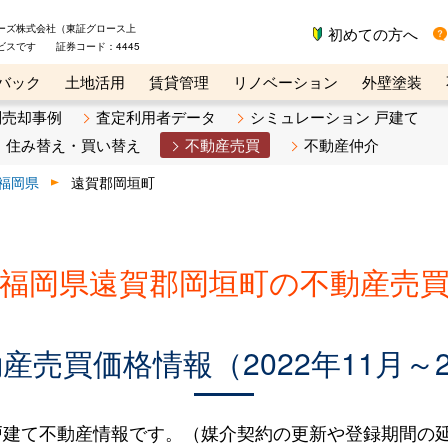
ーズ株式会社（東証グロース上
初めての方へ
ビスです 証券コード：4445
バック
土地活用
賃貸管理
リノベーション
外壁塗装
ライン講座
リビンマガジンBiz
不動産売却ご相談デスク
別売却事例
査定利用者データ
シミュレーション 戸建て
住み替え・買い替え
不動産売買
不動産仲介
福岡県
遠賀郡岡垣町
福岡県遠賀郡岡垣町の不動産売
売買価格情報（2022年11月～2
建て不動産情報です。（媒介契約の更新や登録期間の延長