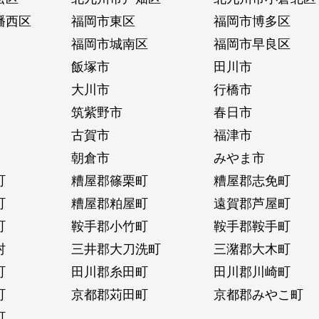
幡西区
福岡市東区
福岡市博多区
福岡市城南区
福岡市早良区
飯塚市
田川市
大川市
行橋市
筑紫野市
春日市
古賀市
福津市
朝倉市
みやま市
町
糟屋郡篠栗町
糟屋郡志免町
町
糟屋郡粕屋町
遠賀郡芦屋町
町
鞍手郡小竹町
鞍手郡鞍手町
村
三井郡大刀洗町
三潴郡大木町
町
田川郡糸田町
田川郡川崎町
町
京都郡苅田町
京都郡みやこ町
町