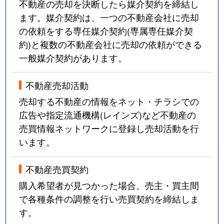
不動産の売却を決断したら媒介契約を締結し
ます。媒介契約は、一つの不動産会社に売却
東人丸町
5,000万円
大蔵谷
の依頼をする専任媒介契約(専属専任媒介契
東藤江
120万円
西明石
約)と複数の不動産会社に売却の依頼ができる
一般媒介契約があります。
東藤江
450万円
西明石
不動産売却活動
東藤江
3,900万円
西明石
売却する不動産の情報をネット・チラシでの
東藤江
3,500万円
西明石
広告や指定流通機構(レインズ)など不動産の
売買情報ネットワークに登録し売却活動を行
東藤江
200万円
藤江
います。
人丸町
880万円
明石
不動産売買契約
購入希望者が見つかった場合、売主・買主間
藤江
1,200万円
西明石
で各種条件の調整を行い売買契約を締結しま
藤江
330万円
藤江
す。