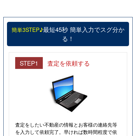
硯町
3,800万円
西新町
大観町
3,500万円
明石
最短45秒 簡単入力でスグ分か
簡単3STEP♪
太寺
5,800万円
明石
る！
太寺
4,600万円
明石
太寺
5,400万円
明石
STEP1
査定を依頼する
太寺
4,700万円
明石
太寺
3,400万円
明石
太寺天王町
3,500万円
明石
大道町
700万円
西新町
査定をしたい不動産の情報とお客様の連絡先等
立石
4,700万円
林崎松江海岸
を入力して依頼完了。早ければ数時間程度で依