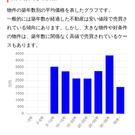
物件の築年数別の平均価格を表したグラフです。
和坂（かにがさか）
13,000万円
西明石
一般的には築年数が経過した不動産は安い値段で売買さ
貴崎
2,300万円
西明石
れている傾向にあります。しかし、大きな物件や好条件
の物件は、築年数に関係なく高値で売買されているケー
貴崎
720万円
林崎松江海岸
スもあります。
貴崎
4,000万円
林崎松江海岸
貴崎
4,500万円
林崎松江海岸
貴崎
4,100万円
林崎松江海岸
貴崎
26,000万円
林崎松江海岸
貴崎
490万円
林崎松江海岸
北王子町
3,900万円
西新町