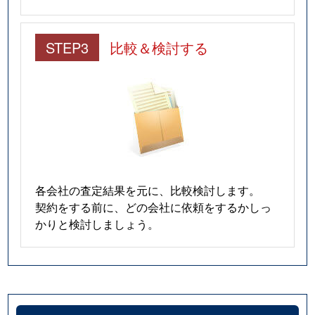
西明石町
3,200万円
西明石
STEP3
比較＆検討する
西明石町
3,000万円
西明石
西明石西町
600万円
西明石
西明石西町
330万円
西明石
西明石西町
780万円
西明石
西明石西町
3,800万円
西明石
各会社の査定結果を元に、比較検討します。
契約をする前に、どの会社に依頼をするかしっ
西明石南町
800万円
西明石
かりと検討しましょう。
野々上
2,200万円
西明石
野々上
3,400万円
西明石