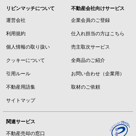
本町
1,100万円
明石
リビンマッチについて
不動産会社向けサービス
松が丘
2,000万円
朝霧
運営会社
企業会員のご登録
松が丘
3,100万円
朝霧
利用規約
仕入れ担当の方はこちら
松が丘
3,800万円
朝霧
個人情報の取り扱い
売主取次サービス
松の内
30,000万円
西明石
クッキーについて
全商品のご紹介
引用ルール
お問い合わせ（企業用）
岬町
1,100万円
明石
不動産用語集
取材のご依頼
岬町
800万円
明石
サイトマップ
港町
3,500万円
明石
港町
2,800万円
明石
関連サービス
南王子町
600万円
西新町
不動産売却の窓口