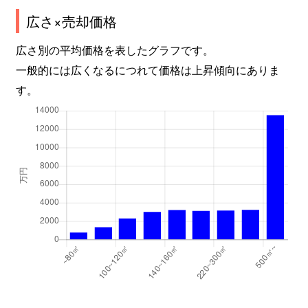
北王子町
2,300万円
西新町
広さ×売却価格
小久保
5,500万円
西明石
広さ別の平均価格を表したグラフです。
一般的には広くなるにつれて価格は上昇傾向にありま
小久保
14,000万円
西明石
す。
材木町
250万円
明石
茶園場町
170万円
明石
桜町
5,000万円
明石
硯町
1,600万円
西新町
硯町
1,400万円
西新町
硯町
3,600万円
西新町