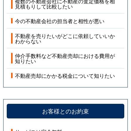
複数の不動産会社に不動産の査定価格を相
藤が丘
3,300万円
藤江
見積もりして比較したい
藤が丘
1,500万円
藤江
今の不動産会社の担当者と相性が悪い
二見町
1,200万円
土山
不動産を売りたいがどこに依頼していいか
わからない
二見町
320万円
土山
仲介手数料など不動産売却における費用が
二見町
3,700万円
土山
知りたい
二見町
4,500万円
西二見
不動産売却にかかる税金について知りたい
二見町
3,200万円
西二見
二見町
2,900万円
西二見
お客様とのお約束
二見町
4,600万円
西二見
二見町
3,200万円
東二見