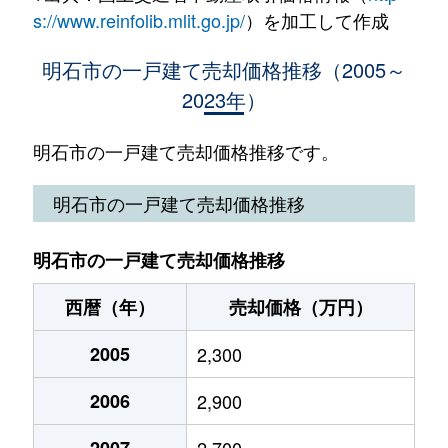
魚住町
5,100万円
魚住
s://www.reinfolib.mlit.go.jp/
）を加工して作成
魚住町
3,700万円
魚住
明石市の一戸建て売却価格推移（2005～
2023年）
魚住町
1,900万円
魚住
魚住町
4,900万円
魚住
明石市の一戸建て売却価格推移です。
魚住町
3,800万円
魚住
明石市の一戸建て売却価格推移
魚住町
1,500万円
魚住
明石市の一戸建て売却価格推移
魚住町
400万円
魚住
西暦（年）
売却価格（万円）
魚住町
3,500万円
魚住
2005
2,300
魚住町
350万円
魚住
2006
2,900
魚住町
5,400万円
魚住
2007
2,700