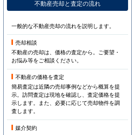
野々上
5,200万円
西明石
不動産売却と査定の流れ
野々上
4,300万円
西明石
一般的な不動産売却の流れを説明します。
林崎町
4,500万円
林崎松江海岸
売却相談
林崎町
3,200万円
林崎松江海岸
不動産の売却は、価格の査定から。ご要望・
林崎町
850万円
林崎松江海岸
お悩み等をご相談ください。
林崎町
350万円
林崎松江海岸
不動産の価格を査定
簡易査定は近隣の売却事例などから概算を提
東野町
1,400万円
大蔵谷
示。訪問査定は現地を確認し、査定価格を提
東野町
4,100万円
大蔵谷
示します。また、必要に応じて売却物件を調
査します。
東野町
4,100万円
大蔵谷
媒介契約
東人丸町
1,300万円
明石