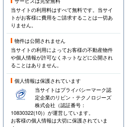
サービスは完全無料
当サイトの利用料はすべて無料です。当サイ
二見町
2,000万円
東二見
トがお客様に費用をご請求することは一切あ
二見町
2,500万円
東二見
りません。
二見町
250万円
東二見
物件は公開されません
当サイトの利用によってお客様の不動産物件
二見町
3,900万円
東二見
や個人情報が許可なくネットなどに公開され
二見町
3,300万円
東二見
ることはありません。
二見町
3,700万円
東二見
個人情報は保護されています
当サイトはプライバシーマーク認
二見町
2,900万円
東二見
定企業のリビン・テクノロジーズ
株式会社（認証番号：
二見町
4,600万円
東二見
10830322(10)
）が運営しています。
二見町
2,000万円
東二見
お客様の個人情報は大切に保護されていま