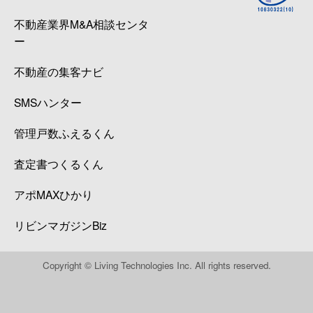
不動産業界M&A相談センタ
南王子町
3,600万円
西新町
ー
宮の上
4,200万円
林崎松江海岸
不動産の集客ナビ
宮の上
3,100万円
林崎松江海岸
SMSハンター
明南町
850万円
西明石
管理戸数ふえるくん
明南町
4,600万円
西明石
査定書つくるくん
山下町
24,000万円
明石
アポMAXひかり
リビンマガジンBiz
和坂（わさか）
5,100万円
明石
和坂（わさか）
4,900万円
明石
Copyright © Living Technologies Inc. All rights reserved.
和坂（わさか）
4,000万円
西明石