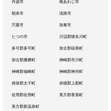
大久保町
4,200万円
大久保(兵庫)
丹波市
南あわじ市
大久保町
4,600万円
大久保(兵庫)
朝来市
淡路市
大久保町
3,600万円
大久保(兵庫)
宍粟市
加東市
大久保町
たつの市
6,100万円
川辺郡猪名川町
大久保(兵庫)
多可郡多可町
加古郡稲美町
大久保町
5,000万円
大久保(兵庫)
加古郡播磨町
神崎郡市川町
大久保町
4,200万円
大久保(兵庫)
神崎郡福崎町
神崎郡神河町
大久保町
3,200万円
中八木
揖保郡太子町
赤穂郡上郡町
大久保町
4,200万円
中八木
佐用郡佐用町
美方郡香美町
大久保町
3,700万円
中八木
美方郡新温泉町
大久保町
4,400万円
中八木