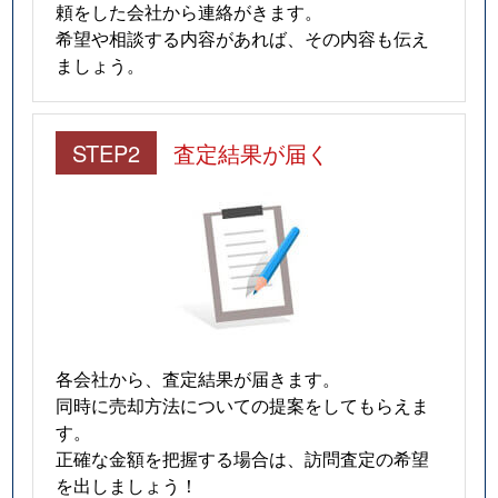
頼をした会社から連絡がきます。
田町
460万円
西新町
希望や相談する内容があれば、その内容も伝え
ましょう。
鳥羽
5,000万円
西明石
鳥羽
200万円
西明石
STEP2
査定結果が届く
西明石北町
5,200万円
西明石
西明石北町
4,700万円
西明石
西明石北町
3,900万円
西明石
西明石北町
4,200万円
西明石
各会社から、査定結果が届きます。
同時に売却方法についての提案をしてもらえま
西明石町
5,000万円
西明石
す。
正確な金額を把握する場合は、訪問査定の希望
西明石町
680万円
西明石
を出しましょう！