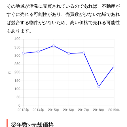
大久保町高丘
1,200万円
大久保(兵庫)
その地域が活発に売買されているのであれば、不動産が
すぐに売れる可能性があり、売買数が少ない地域であれ
大久保町高丘
2,000万円
大久保(兵庫)
ば競合する物件が少ないため、高い価格で売れる可能性
大久保町高丘
3,300万円
大久保(兵庫)
もあります。
大久保町高丘
3,800万円
大久保(兵庫)
大久保町福田
5,400万円
大久保(兵庫)
大久保町松陰山手
4,600万円
大久保(兵庫)
大久保町山手台
1,100万円
大久保(兵庫)
大久保町山手台
4,000万円
大久保(兵庫)
大久保町山手台
3,600万円
大久保(兵庫)
大蔵中町
5,200万円
人丸前
築年数×売却価格