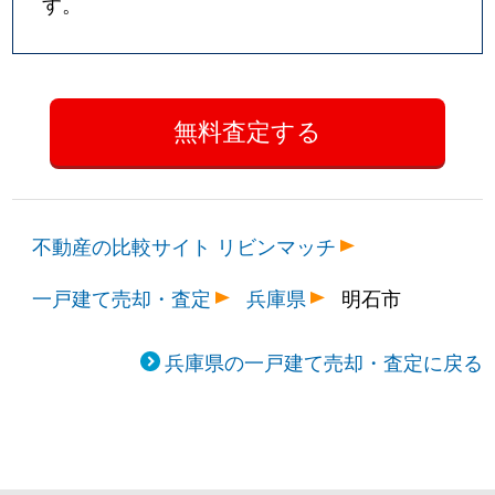
す。
二見町
31,000万円
東二見
二見町
3,300万円
東二見
船上町
3,600万円
西新町
船上町
3,600万円
西新町
船上町
3,800万円
西新町
不動産の比較サイト リビンマッチ
別所町
4,100万円
西明石
一戸建て売却・査定
兵庫県
明石市
別所町
300万円
西明石
兵庫県の一戸建て売却・査定に戻る
別所町
4,200万円
西明石
別所町
3,600万円
西明石