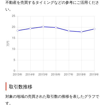
不動産を売買するタイミングなどの参考にご活用くださ
大久保町
4,900万円
西江井ケ島
い。
大久保町
1,300万円
西江井ケ島
大久保町
1,100万円
西江井ケ島
大久保町
3,300万円
西江井ケ島
大久保町
3,000万円
藤江
大久保町
1,300万円
藤江
大久保町
4,400万円
藤江
大久保町高丘
2,800万円
大久保(兵庫)
取引数推移
大久保町高丘
4,100万円
大久保(兵庫)
対象の地域の売買された取引数の推移を表したグラフで
す。