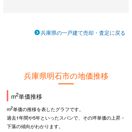
大久保町
940万円
中八木
大久保町
2,800万円
中八木
兵庫県の一戸建て売却・査定に戻る
大久保町
3,000万円
中八木
大久保町
1,800万円
中八木
大久保町
300万円
中八木
兵庫県明石市の地価推移
大久保町
6,100万円
中八木
2
大久保町
5,800万円
西明石
m
単価推移
2
m
単価の推移を表したグラフです。
大久保町
3,700万円
西江井ケ島
過去1年間や5年といったスパンで、その坪単価の上昇・
大久保町
500万円
西江井ケ島
下落の傾向がわかります。