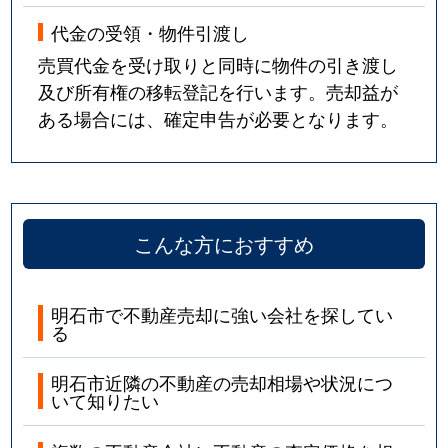
藤江
2,100万円
藤江
代金の受領・物件引渡し
売買代金を受け取りと同時に物件の引き渡し
藤江
1,100万円
藤江
及び所有権の移転登記を行います。売却益が
藤江
300万円
藤江
ある場合には、確定申告が必要となります。
藤江
3,800万円
藤江
藤江
3,300万円
藤江
こんな方におすすめ
藤江
3,600万円
藤江
藤江
2,800万円
藤江
明石市で不動産売却に強い会社を探してい
る
藤江
4,400万円
藤江
明石市近隣の不動産の売却相場や状況につ
いて知りたい
藤が丘
3,200万円
藤江