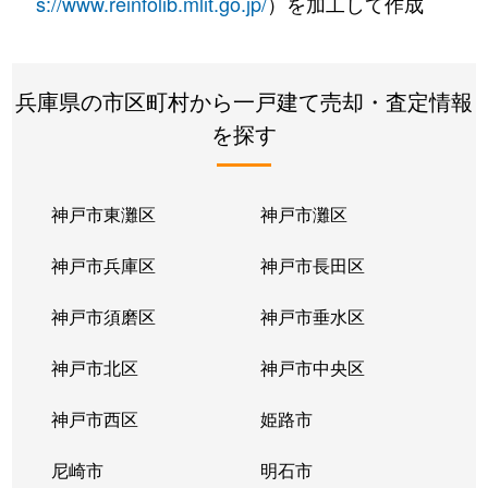
s://www.reinfolib.mlit.go.jp/
）を加工して作成
大久保町
3,000万円
江井ケ島
大久保町
4,100万円
江井ケ島
兵庫県の市区町村から一戸建て売却・査定情報
を探す
大久保町
350万円
大久保(兵庫)
大久保町
5,100万円
大久保(兵庫)
神戸市東灘区
神戸市灘区
大久保町
19,000万円
大久保(兵庫)
神戸市兵庫区
神戸市長田区
大久保町
3,700万円
大久保(兵庫)
神戸市須磨区
神戸市垂水区
大久保町
2,800万円
大久保(兵庫)
神戸市北区
神戸市中央区
大久保町
4,600万円
大久保(兵庫)
神戸市西区
姫路市
大久保町
3,600万円
大久保(兵庫)
尼崎市
明石市