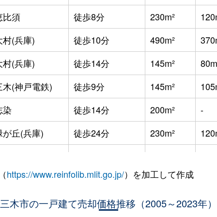
恵比須
徒歩8分
230m²
120
大村(兵庫)
徒歩10分
490m²
370
大村(兵庫)
徒歩14分
145m²
80m
三木(神戸電鉄)
徒歩9分
145m²
105
志染
徒歩14分
200m²
-
緑が丘(兵庫)
徒歩24分
230m²
120
緑が丘(兵庫)
徒歩24分
220m²
105
（
https://www.reinfolib.mlit.go.jp/
）を加工して作成
緑が丘(兵庫)
徒歩29分
200m²
125
緑が丘(兵庫)
三木市の一戸建て売却価格推移（2005～2023年）
徒歩29分
210m²
120