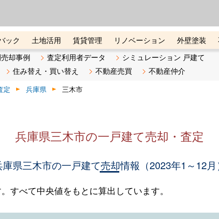
ーズ株式会社（東証グロース上
初めての方へ
ビスです 証券コード：4445
バック
土地活用
賃貸管理
リノベーション
外壁塗装
ライン講座
リビンマガジンBiz
不動産売却ご相談デスク
別売却事例
査定利用者データ
シミュレーション 戸建て
住み替え・買い替え
不動産売買
不動産仲介
査定
兵庫県
三木市
兵庫県三木市の一戸建て売却・査定
兵庫県三木市の一戸建て売却情報（2023年1～12月
す。すべて中央値をもとに算出しています。