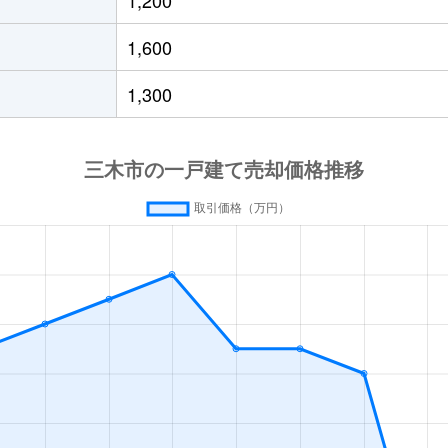
緑が丘(兵庫)
徒歩28分
165m²
85m
1,600
緑が丘(兵庫)
徒歩28分
85m²
50m
1,300
緑が丘(兵庫)
徒歩29分
195m²
60m
緑が丘(兵庫)
徒歩20分
110m²
30m
三木上の丸
徒歩9分
280m²
100
恵比須
徒歩9分
240m²
100
志染
徒歩9分
130m²
85m
志染
徒歩11分
160m²
90m
志染
徒歩5分
175m²
530