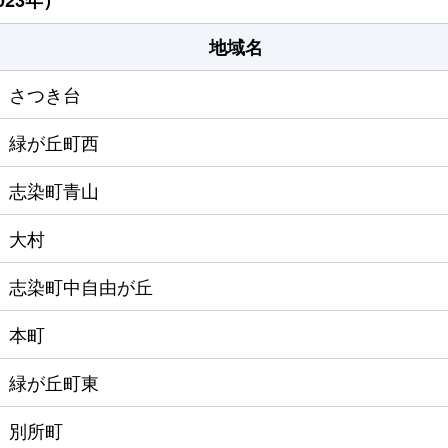
地域名
さつき台
緑が丘町西
志染町青山
大村
志染町中自由が丘
本町
緑が丘町東
別所町