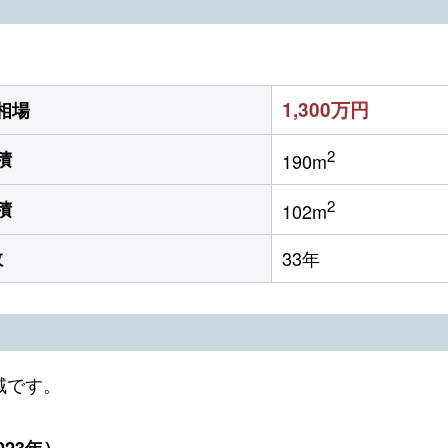
1,300万円
相場
2
積
190m
2
積
102m
数
33年
域です。
23年）