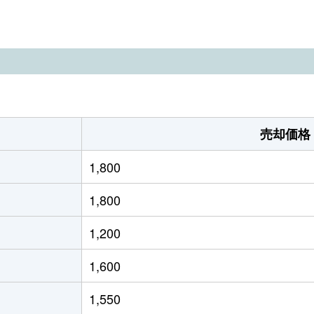
緑が丘(兵庫)
徒歩45分
260m²
120
志染
徒歩14分
165m²
110
志染
徒歩14分
185m²
80m
志染
徒歩11分
140m²
90m
売却価格
志染
徒歩12分
145m²
100
1,800
志染
徒歩11分
170m²
105
1,800
志染
徒歩10分
170m²
90m
1,200
志染
徒歩5分
210m²
100
1,600
志染
徒歩3分
115m²
115
1,550