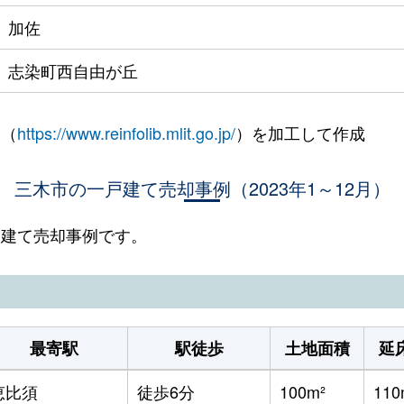
加佐
志染町西自由が丘
 （
https://www.reinfolib.mlit.go.jp/
）を加工して作成
三木市の一戸建て売却事例（2023年1～12月）
一戸建て売却事例です。
最寄駅
駅徒歩
土地面積
延
恵比須
徒歩6分
100m²
110