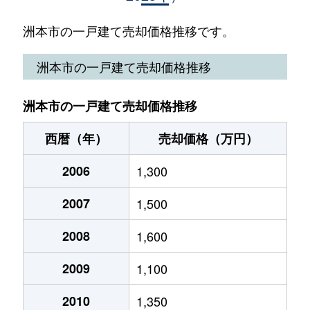
五色町都志
3,600万円
-
-
洲本市の一戸建て売却価格推移です。
五色町都志角川
120万円
-
-
洲本市の一戸建て売却価格推移
五色町鳥飼浦
870万円
-
-
洲本市の一戸建て売却価格推移
五色町鳥飼浦
580万円
-
-
西暦（年）
売却価格（万円）
五色町鳥飼中
500万円
-
-
2006
1,300
栄町
600万円
-
-
2007
1,500
千草
350万円
-
-
2008
1,600
本町
220万円
-
-
2009
1,100
本町
2,400万円
-
-
2010
1,350