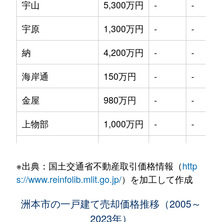
宇山
5,300万円
-
-
宇原
1,300万円
-
-
納
4,200万円
-
-
海岸通
150万円
-
-
金屋
980万円
-
-
上物部
1,000万円
-
-
上物部
500万円
-
-
※出典：国土交通省不動産取引価格情報（
http
上物部
4,900万円
-
-
s://www.reinfolib.mlit.go.jp/
）を加工して作成
桑間
480万円
-
-
洲本市の一戸建て売却価格推移（2005～
2023年）
五色町鮎原鮎の郷
1,300万円
-
-