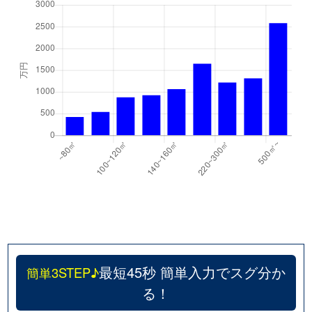
最短45秒 簡単入力でスグ分か
簡単3STEP♪
る！