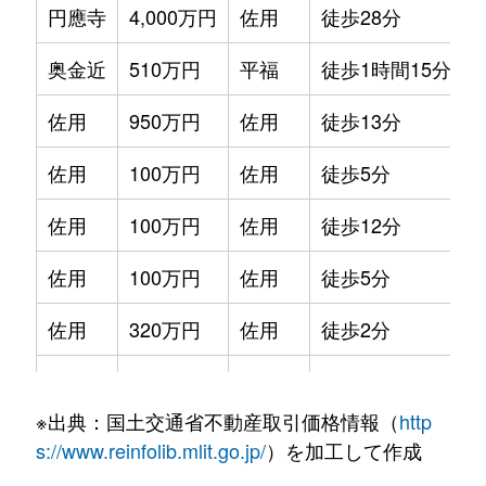
円應寺
4,000万円
佐用
徒歩28分
4
奥金近
510万円
平福
徒歩1時間15分
9
佐用
950万円
佐用
徒歩13分
3
佐用
100万円
佐用
徒歩5分
1
佐用
100万円
佐用
徒歩12分
1
佐用
100万円
佐用
徒歩5分
1
佐用
320万円
佐用
徒歩2分
2
下徳久
550万円
佐用
徒歩1時間15分
6
※出典：国土交通省不動産取引価格情報（
http
末廣
400万円
三日月
徒歩28分
2
s://www.reinfolib.mlit.go.jp/
）を加工して作成
末廣
550万円
三日月
徒歩45分
1