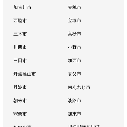
加古川市
赤穂市
西脇市
宝塚市
三木市
高砂市
川西市
小野市
三田市
加西市
丹波篠山市
養父市
丹波市
南あわじ市
朝来市
淡路市
宍粟市
加東市
たつの市
川辺郡猪名川町