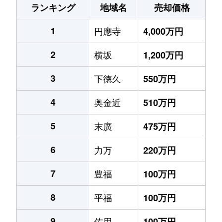
ランキング
地域名
売却価格
1
円應寺
4,000万円
2
横坂
1,200万円
3
下徳久
550万円
4
奥金近
510万円
5
末廣
475万円
6
力万
220万円
7
豊福
100万円
8
平福
100万円
9
佐用
100万円