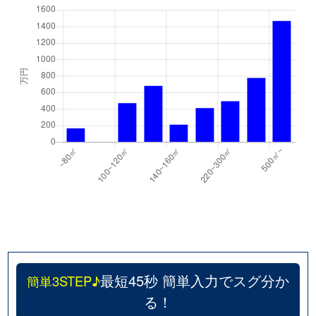
最短45秒 簡単入力でスグ分か
簡単3STEP♪
る！