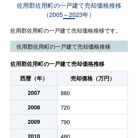
佐用郡佐用町の一戸建て売却価格推移
（2005～2023年）
豊福
100万円
平福
徒歩1時間15分
3
長尾
50万円
佐用
徒歩19分
7
佐用郡佐用町の一戸建て売却価格推移です。
平福
100万円
平福
徒歩6分
2
佐用郡佐用町の一戸建て売却価格推移
横坂
1,200万円
佐用
徒歩45分
2
佐用郡佐用町の一戸建て売却価格推移
力万
220万円
上月
徒歩11分
7
西暦（年）
売却価格（万円）
2007
880
2008
720
2009
790
2010
480