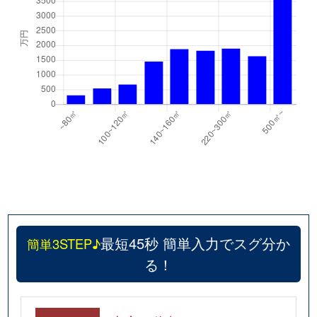
最短45秒 簡単入力でスグ分か
簡単3STEP♪
る！