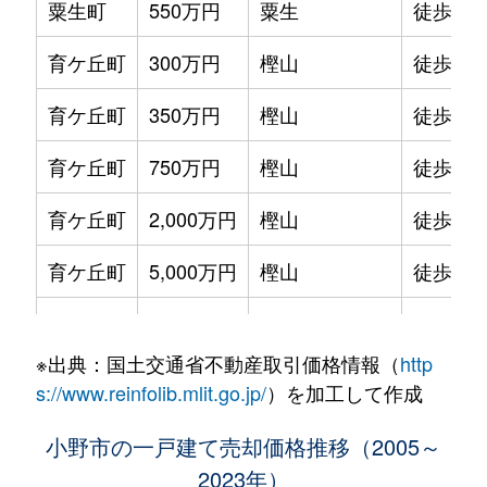
粟生町
550万円
粟生
徒歩6分
育ケ丘町
300万円
樫山
徒歩8分
育ケ丘町
350万円
樫山
徒歩9分
育ケ丘町
750万円
樫山
徒歩13
育ケ丘町
2,000万円
樫山
徒歩13
育ケ丘町
5,000万円
樫山
徒歩12
王子町
5,500万円
小野(兵庫)
徒歩18
※出典：国土交通省不動産取引価格情報（
http
王子町
6,000万円
小野(兵庫)
徒歩20
s://www.reinfolib.mlit.go.jp/
）を加工して作成
大島町
1,400万円
小野(兵庫)
徒歩9分
小野市の一戸建て売却価格推移（2005～
2023年）
大島町
2,000万円
小野(兵庫)
徒歩10