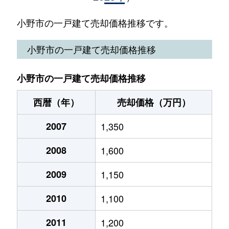
小田町
170万円
青野ケ原
徒歩1時
小野市の一戸建て売却価格推移です。
小田町
880万円
小野(兵庫)
徒歩1時
小野市の一戸建て売却価格推移
浄谷町
1,400万円
小野(兵庫)
徒歩45
小野市の一戸建て売却価格推移
敷地町
1,000万円
小野(兵庫)
徒歩26
西暦（年）
売却価格（万円）
昭和町
2,200万円
河合西
徒歩45
2007
1,350
新部町
50万円
河合西
徒歩8分
2008
1,600
神明町
3,300万円
小野(兵庫)
徒歩6分
2009
1,150
神明町
800万円
小野(兵庫)
徒歩2分
2010
1,100
神明町
490万円
小野(兵庫)
徒歩4分
2011
1,200