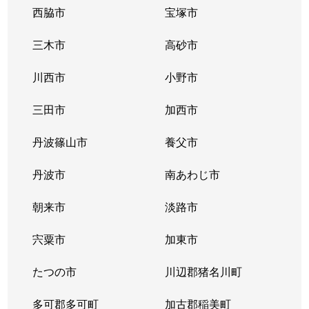
西脇市
宝塚市
三木市
高砂市
川西市
小野市
三田市
加西市
丹波篠山市
養父市
丹波市
南あわじ市
朝来市
淡路市
宍粟市
加東市
たつの市
川辺郡猪名川町
多可郡多可町
加古郡稲美町