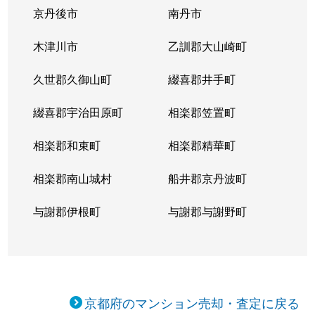
京丹後市
南丹市
木津川市
乙訓郡大山崎町
久世郡久御山町
綴喜郡井手町
綴喜郡宇治田原町
相楽郡笠置町
相楽郡和束町
相楽郡精華町
相楽郡南山城村
船井郡京丹波町
与謝郡伊根町
与謝郡与謝野町
京都府のマンション売却・査定に戻る