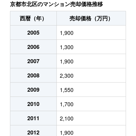
衣笠高橋町
1,700万円
円町
徒歩28
京都市北区のマンション売却価格推移
衣笠東開キ町
580万円
北大路
徒歩28
西暦（年）
売却価格（万円）
衣笠東開キ町
450万円
北大路
徒歩28
2005
1,900
衣笠東開キ町
390万円
北大路
徒歩28
2006
1,300
衣笠東開キ町
490万円
北大路
徒歩28
2007
1,900
小山下内河原町
4,000万円
北大路
徒歩1
2008
2,300
小山西大野町
530万円
北大路
徒歩6
2009
1,550
2010
1,700
紫竹上緑町
350万円
北大路
徒歩19
2011
2,100
紫竹上緑町
330万円
北大路
徒歩19
2012
1,900
紫竹上緑町
360万円
北大路
徒歩19