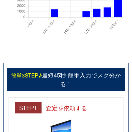
最短45秒 簡単入力でスグ分か
簡単3STEP♪
る！
STEP1
査定を依頼する