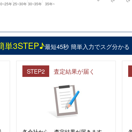
簡単3STEP♪
最短45秒 簡単入力でスグ分かる
STEP2
査定結果が届く
様
各会社から、査定結果が届きます。