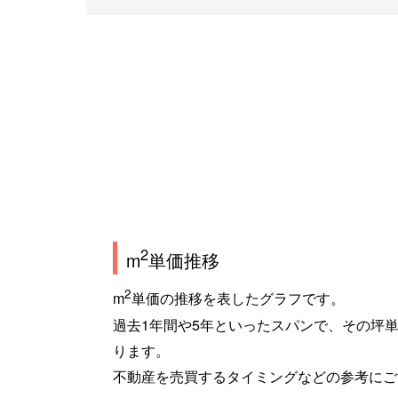
2
m
単価推移
2
m
単価の推移を表したグラフです。
過去1年間や5年といったスパンで、その坪
ります。
不動産を売買するタイミングなどの参考にご