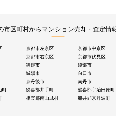
の市区町村からマンション売却・査定情
区
京都市左京区
京都市中京区
京都市右京区
京都市伏見区
舞鶴市
綾部市
城陽市
向日市
京丹後市
南丹市
山町
綴喜郡井手町
綴喜郡宇治田原町
町
相楽郡南山城村
船井郡京丹波町