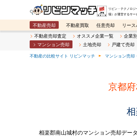
リビン・テクノロジ
場）が運営するサー
不動産売却
不動産買取
任意売却
リース
メタ住宅展示場
ベスト不動産カンパニー
オン
不動産売却査定
オススメ企業一覧
企業
マンション売却
土地売却
戸建て売却
不動産の比較サイト リビンマッチ
マンション売却
京都府
相
相楽郡南山城村のマンション売却デー