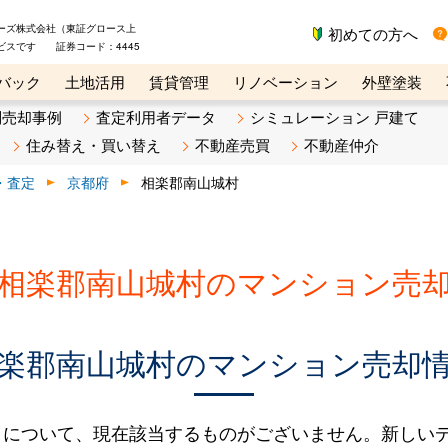
ーズ株式会社（東証グロース上
初めての方へ
ビスです 証券コード：4445
バック
土地活用
賃貸管理
リノベーション
外壁塗装
ライン講座
リビンマガジンBiz
不動産売却ご相談デスク
別売却事例
査定利用者データ
シミュレーション 戸建て
住み替え・買い替え
不動産売買
不動産仲介
・査定
京都府
相楽郡南山城村
相楽郡南山城村のマンション売
楽郡南山城村のマンション売却
タについて、現在該当するものがございません。新しい