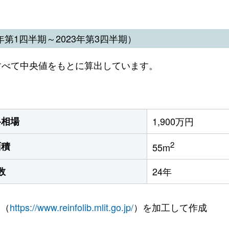
第1四半期～2023年第3四半期）
すべて中央値をもとに算出しています。
格相場
1,900万円
2
面積
55m
数
24年
 （
https://www.reinfolib.mlit.go.jp/
）を加工して作成