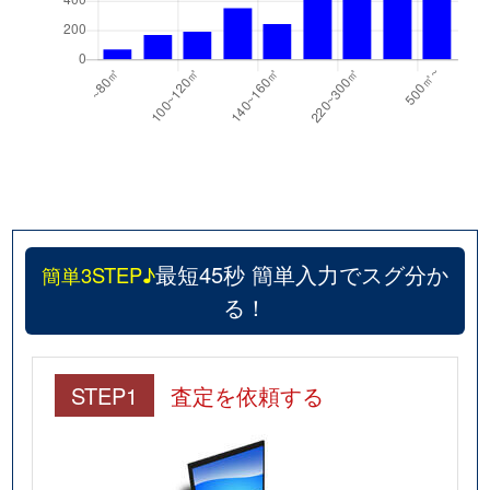
最短45秒 簡単入力でスグ分か
簡単3STEP♪
る！
STEP1
査定を依頼する