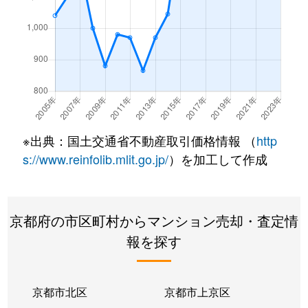
西野離宮町
3,500万円
東野(京都)
徒歩9
西野離宮町
1,600万円
東野(京都)
徒歩7
東野狐藪町
2,400万円
東野(京都)
徒歩4
東野八反畑町
2,200万円
東野(京都)
徒歩1
※出典：国土交通省不動産取引価格情報 （
http
東野八反畑町
2,400万円
東野(京都)
徒歩1
s://www.reinfolib.mlit.go.jp/
）を加工して作成
東野舞台町
1,300万円
椥辻
徒歩1
京都府の市区町村からマンション売却・査定情
東野門口町
1,100万円
東野(京都)
徒歩2
報を探す
東野門口町
900万円
東野(京都)
徒歩2
東野門口町
630万円
東野(京都)
徒歩2
京都市北区
京都市上京区