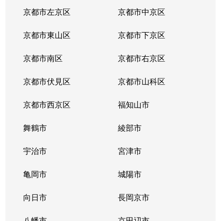
東野門口町
1,300万円
東野(京都)
徒歩2
京都市左京区
京都市中京区
東野門口町
450万円
東野(京都)
徒歩2
京都市東山区
京都市下京区
東野門口町
1,500万円
東野(京都)
徒歩2
京都市南区
京都市右京区
日ノ岡鴨土町
4,400万円
御陵
徒歩1
京都市伏見区
京都市山科区
日ノ岡鴨土町
4,300万円
御陵
徒歩1
京都市西京区
福知山市
日ノ岡鴨土町
4,500万円
御陵
徒歩1
舞鶴市
綾部市
御陵大津畑町
280万円
山科
徒歩5
宇治市
宮津市
御陵大津畑町
850万円
山科
徒歩5
亀岡市
城陽市
御陵大津畑町
向日市
4,400万円
長岡京市
山科
徒歩5
八幡市
京田辺市