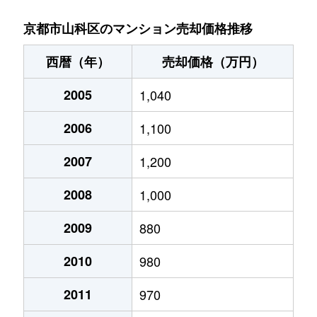
竹鼻堂ノ前町
2,600万円
山科
徒歩4
京都市山科区のマンション売却価格推移
竹鼻堂ノ前町
2,900万円
山科
徒歩6
西暦（年）
売却価格（万円）
椥辻中在家町
1,300万円
椥辻
徒歩3
2005
1,040
椥辻中在家町
800万円
椥辻
徒歩2
2006
1,100
椥辻西浦町
800万円
椥辻
徒歩6
2007
1,200
椥辻西浦町
1,800万円
椥辻
徒歩6
2008
1,000
椥辻西浦町
2,700万円
椥辻
徒歩6
2009
880
2010
980
椥辻西浦町
1,600万円
椥辻
徒歩8
2011
970
椥辻西浦町
2,700万円
椥辻
徒歩6