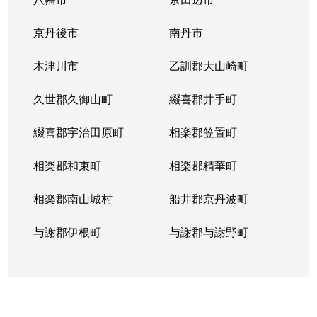
御陵大津畑町
3,700万円
山科
徒歩7
京丹後市
南丹市
御陵上御廟野町
1,600万円
御陵
徒歩4
木津川市
乙訓郡大山崎町
久世郡久御山町
綴喜郡井手町
綴喜郡宇治田原町
相楽郡笠置町
相楽郡和束町
相楽郡精華町
相楽郡南山城村
船井郡京丹波町
与謝郡伊根町
与謝郡与謝野町