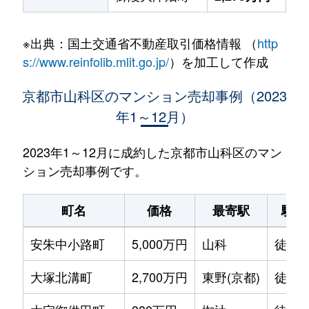
※出典：国土交通省不動産取引価格情報 （
http
s://www.reinfolib.mlit.go.jp/
）を加工して作成
京都市山科区のマンション売却事例（2023
年1～12月）
2023年1～12月に成約した京都市山科区のマン
ション売却事例です。
町名
価格
最寄駅
駅徒
安朱中小路町
5,000万円
山科
徒歩1
大塚北溝町
2,700万円
東野(京都)
徒歩1