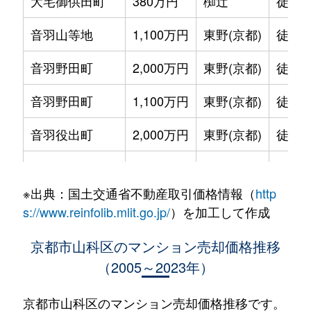
大宅御供田町
380万円
椥辻
徒歩4
音羽山等地
1,100万円
東野(京都)
徒歩7
音羽野田町
2,000万円
東野(京都)
徒歩3
音羽野田町
1,100万円
東野(京都)
徒歩3
音羽役出町
2,000万円
東野(京都)
徒歩6
小野西浦
1,200万円
小野(京都)
徒歩4
※出典：国土交通省不動産取引価格情報（
http
上花山桜谷
1,700万円
東野(京都)
徒歩2
s://www.reinfolib.mlit.go.jp/
）を加工して作成
四ノ宮神田町
1,500万円
山科
徒歩6
京都市山科区のマンション売却価格推移
（2005～2023年）
竹鼻立原町
4,000万円
山科
徒歩4
竹鼻堂ノ前町
2,200万円
山科
徒歩6
京都市山科区のマンション売却価格推移です。