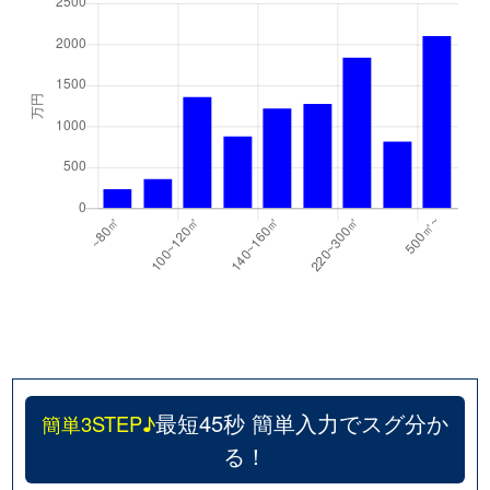
最短45秒 簡単入力でスグ分か
簡単3STEP♪
る！