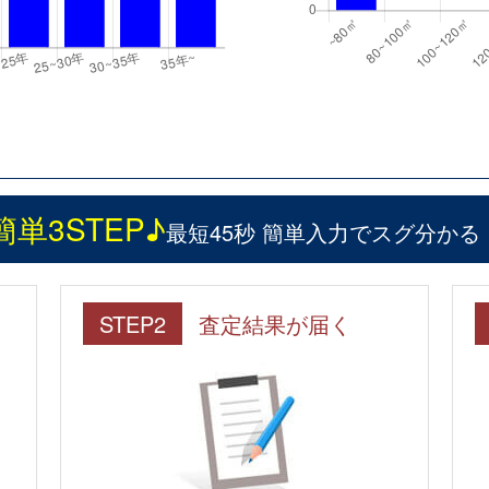
簡単3STEP♪
最短45秒 簡単入力でスグ分かる
STEP2
査定結果が届く