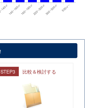
！
STEP3
比較＆検討する