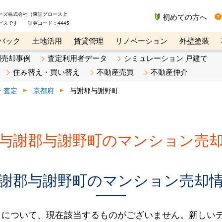
ーズ株式会社（東証グロース上
初めての方へ
ビスです 証券コード：4445
バック
土地活用
賃貸管理
リノベーション
外壁塗装
ライン講座
リビンマガジンBiz
不動産売却ご相談デスク
別売却事例
査定利用者データ
シミュレーション 戸建て
住み替え・買い替え
不動産売買
不動産仲介
・査定
京都府
与謝郡与謝野町
与謝郡与謝野町のマンション売
謝郡与謝野町のマンション売却
タについて、現在該当するものがございません。新しい