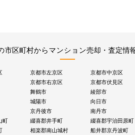
の市区町村からマンション売却・査定情
区
京都市左京区
京都市中京区
京都市右京区
京都市伏見区
舞鶴市
綾部市
城陽市
向日市
京丹後市
南丹市
山町
綴喜郡井手町
綴喜郡宇治田原町
町
相楽郡南山城村
船井郡京丹波町