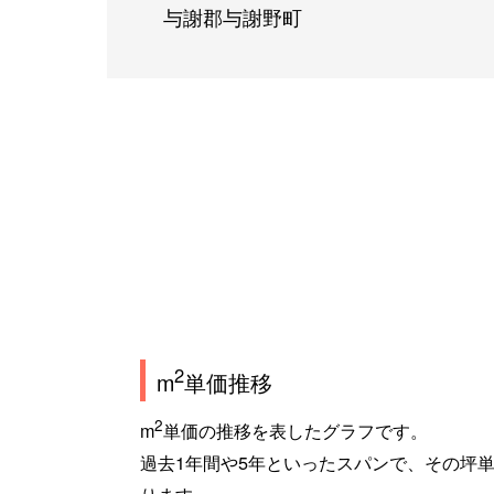
与謝郡与謝野町
2
m
単価推移
2
m
単価の推移を表したグラフです。
過去1年間や5年といったスパンで、その坪