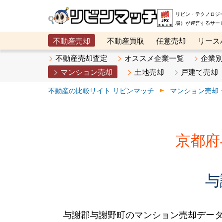
リビン・テクノロジ
場）が運営するサー
不動産売却
不動産買取
任意売却
リース
メタ住宅展示場
ベスト不動産カンパニー
オン
不動産売却査定
オススメ企業一覧
企業
マンション売却
土地売却
戸建て売却
不動産の比較サイト リビンマッチ
マンション売却
京都府
与
与謝郡与謝野町のマンション売却デー