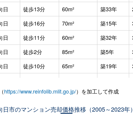
向日
徒歩13分
60m²
築33年
向日
徒歩16分
70m²
築15年
向日
徒歩11分
60m²
築32年
向日
徒歩2分
85m²
築5年
向日
徒歩10分
65m²
築19年
向日
徒歩5分
60m²
築22年
（
https://www.reinfolib.mlit.go.jp/
）を加工して作成
向日
徒歩10分
65m²
築26年
向日
向日市のマンション売却価格推移（2005～2023年
徒歩2分
80m²
築5年
向日
徒歩5分
55m²
築36年
。