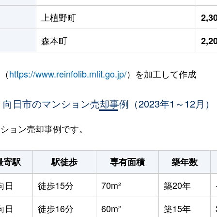
上植野町
2,
森本町
2,
 （
https://www.reinfolib.mlit.go.jp/
）を加工して作成
向日市のマンション売却事例（2023年1～12月）
マンション売却事例です。
最寄駅
駅徒歩
専有面積
築年数
向日
徒歩15分
70m²
築20年
向日
徒歩16分
60m²
築15年