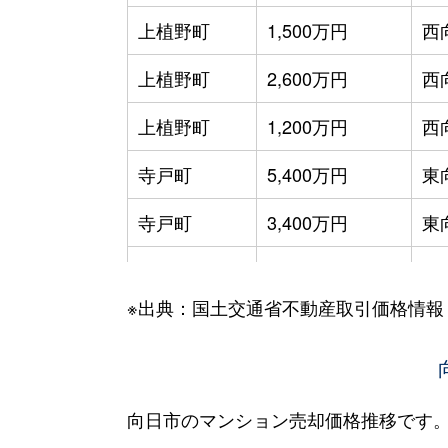
上植野町
1,500万円
西
上植野町
2,600万円
西
上植野町
1,200万円
西
寺戸町
5,400万円
東
寺戸町
3,400万円
東
寺戸町
2,500万円
東
※出典：国土交通省不動産取引価格情報
寺戸町
2,600万円
東
寺戸町
5,000万円
東
寺戸町
1,500万円
東
向日市のマンション売却価格推移です