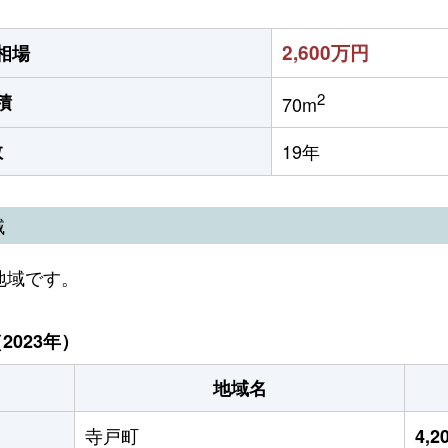
2,600万円
相場
2
積
70m
数
19年
域
地域です。
023年）
地域名
寺戸町
4,