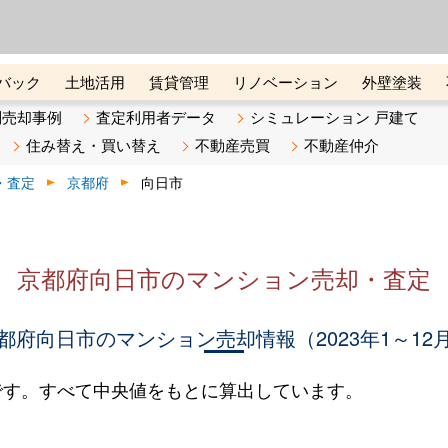
ーズ株式会社（東証グロース上
初めての方へ
ビスです 証券コード：4445
バック
土地活用
賃貸管理
リノベーション
外壁塗装
ライン講座
リビンマガジンBiz
不動産売却ご相談デスク
別売却事例
査定利用者データ
シミュレーション 戸建て
住み替え・買い替え
不動産売買
不動産仲介
・査定
京都府
向日市
京都府向日市のマンション売却・査定
都府向日市のマンション売却情報（2023年1～12
です。すべて中央値をもとに算出しています。