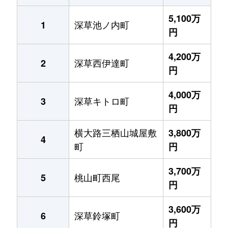
5,100万
深草池ノ内町
1
円
4,200万
深草西伊達町
2
円
4,000万
深草キトロ町
3
円
横大路三栖山城屋敷
3,800万
4
町
円
3,700万
桃山町西尾
5
円
3,600万
深草鈴塚町
6
円