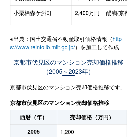
小栗栖森ケ淵町
2,400万円
醍醐(京都)
小栗栖森ケ淵町
3,300万円
醍醐(京都)
※出典：国土交通省不動産取引価格情報（
http
小栗栖山口町
1,500万円
醍醐(京都)
s://www.reinfolib.mlit.go.jp/
）を加工して作成
小栗栖山口町
1,600万円
醍醐(京都)
京都市伏見区のマンション売却価格推移
（2005～2023年）
小栗栖山口町
1,000万円
醍醐(京都)
久我西出町
1,100万円
中書島
京都市伏見区のマンション売却価格推移です。
久我本町
2,100万円
向日町
京都市伏見区のマンション売却価格推移
久我本町
2,300万円
向日町
西暦（年）
売却価格（万円）
下鳥羽広長町
710万円
伏見桃山
2005
1,200