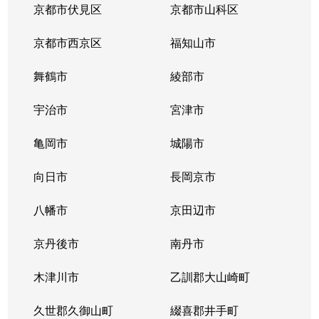
向島二ノ丸町
850万円
向島
京都市伏見区
京都市山科区
向島二ノ丸町
1,700万円
向島
京都市西京区
福知山市
向島本丸町
870万円
観月橋
舞鶴市
綾部市
桃山町和泉
1,300万円
桃山南口
宇治市
宮津市
桃山町和泉
2,200万円
桃山南口
亀岡市
城陽市
桃山町因幡
向日市
長岡京市
3,100万円
六地蔵(京阪
八幡市
京田辺市
桃山町因幡
3,200万円
六地蔵(京阪
京丹後市
南丹市
桃山町大島
2,100万円
木幡(京阪)
木津川市
乙訓郡大山崎町
桃山町大島
1,800万円
桃山南口
久世郡久御山町
綴喜郡井手町
桃山町丹下
2,800万円
墨染