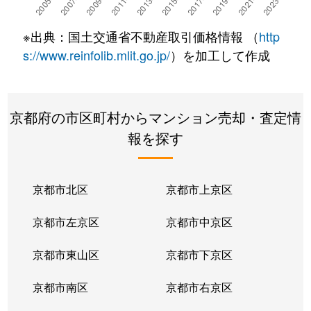
深草西伊達町
4,200万円
藤森
※出典：国土交通省不動産取引価格情報 （
http
深草泓ノ壺町
1,100万円
伏見(京都)
s://www.reinfolib.mlit.go.jp/
）を加工して作成
向島二ノ丸町
700万円
向島
京都府の市区町村からマンション売却・査定情
向島二ノ丸町
1,400万円
向島
報を探す
向島二ノ丸町
700万円
向島
向島二ノ丸町
1,100万円
向島
京都市北区
京都市上京区
向島二ノ丸町
450万円
向島
京都市左京区
京都市中京区
向島二ノ丸町
900万円
向島
京都市東山区
京都市下京区
向島二ノ丸町
1,200万円
向島
京都市南区
京都市右京区