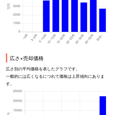
板橋学区
2,300万円
伏見桃山
住吉学区
6,300万円
丹波橋
住吉学区
620万円
丹波橋
住吉学区
2,000万円
伏見(京都)
住吉学区
2,400万円
伏見(京都)
広さ×売却価格
南浜学区
430万円
観月橋
広さ別の平均価格を表したグラフです。
一般的には広くなるにつれて価格は上昇傾向にありま
南浜学区
680万円
中書島
す。
南浜学区
3,400万円
中書島
南浜学区
4,700万円
中書島