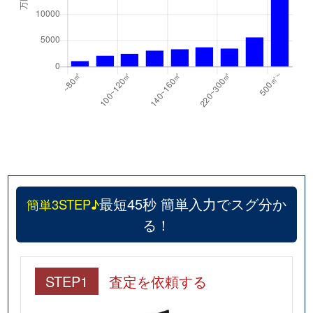
南浜学区
1,500万円
中書島
南浜学区
3,000万円
中書島
南浜学区
4,700万円
伏見桃山
南浜学区
2,200万円
伏見桃山
南浜学区
4,200万円
伏見桃山
南浜学区
2,900万円
桃山御陵前
最短45秒 簡単入力でスグ分か
簡単3STEP♪
る！
STEP1
査定を依頼する