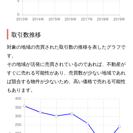
淀木津町
1,100万円
淀
淀木津町
650万円
淀
淀際目町
800万円
淀
取引数推移
淀美豆町
1,500万円
淀
対象の地域の売買された取引数の推移を表したグラフで
す。
淀美豆町
750万円
淀
その地域が活発に売買されているのであれば、不動産が
すぐに売れる可能性があり、売買数が少ない地域であれ
板橋学区
4,700万円
丹波橋
ば競合する物件が少ないため、高い価格で売れる可能性
板橋学区
3,100万円
丹波橋
もあります。
板橋学区
3,300万円
丹波橋
板橋学区
3,900万円
丹波橋
板橋学区
3,800万円
丹波橋