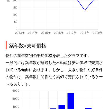
板橋学区
1,500万円
伏見桃山
板橋学区
2,200万円
伏見桃山
板橋学区
3,300万円
伏見桃山
築年数×売却価格
板橋学区
1,300万円
伏見桃山
物件の築年数別の平均価格を表したグラフです。
板橋学区
2,500万円
伏見桃山
一般的には築年数が経過した不動産は安い値段で売買さ
板橋学区
2,500万円
伏見桃山
れている傾向にあります。しかし、大きな物件や好条件
の物件は、築年数に関係なく高値で売買されているケー
板橋学区
3,500万円
伏見桃山
スもあります。
板橋学区
2,200万円
伏見桃山
板橋学区
950万円
伏見桃山