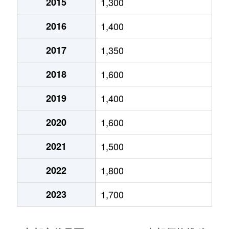
2015
1,300
日野西風呂町
930万円
石田(京都市
2016
1,400
深草池ノ内町
5,100万円
藤森
2017
1,350
深草飯食町
350万円
藤森
2018
1,600
深草飯食町
430万円
藤森
2019
1,400
深草大亀谷内膳町
2,800万円
墨染
2020
1,600
深草北蓮池町
1,300万円
墨染
2021
1,500
深草キトロ町
5,600万円
藤森
2022
1,800
深草キトロ町
1,800万円
藤森
2023
1,700
深草キトロ町
4,000万円
藤森
深草柴田屋敷町
3,400万円
伏見(京都)