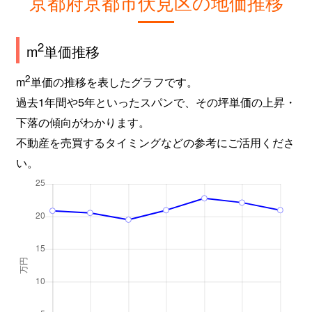
京都府京都市伏見区の地価推移
淀木津町
1,300万円
淀
2
m
単価推移
淀木津町
730万円
淀
2
m
単価の推移を表したグラフです。
淀木津町
300万円
淀
過去1年間や5年といったスパンで、その坪単価の上昇・
淀木津町
1,100万円
淀
下落の傾向がわかります。
不動産を売買するタイミングなどの参考にご活用くださ
淀木津町
400万円
淀
い。
淀木津町
1,800万円
淀
淀木津町
1,500万円
淀
淀木津町
660万円
淀
淀木津町
1,500万円
淀