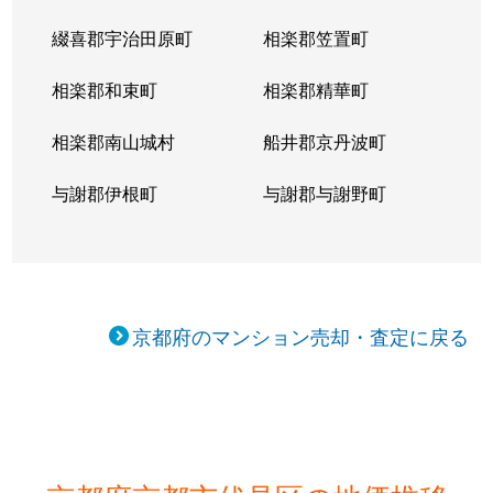
綴喜郡宇治田原町
相楽郡笠置町
桃山町丹後
2,400万円
桃山南口
相楽郡和束町
相楽郡精華町
桃山町丹後
1,100万円
桃山南口
相楽郡南山城村
船井郡京丹波町
桃山町西尾
4,000万円
六地蔵(京都
与謝郡伊根町
与謝郡与謝野町
桃山町西尾
3,700万円
六地蔵(京都
桃山町西尾
3,200万円
六地蔵(京都
横大路天王前
1,300万円
中書島
京都府のマンション売却・査定に戻る
横大路天王前
700万円
中書島
横大路三栖山城屋敷町
3,800万円
伏見桃山
淀木津町
1,600万円
淀