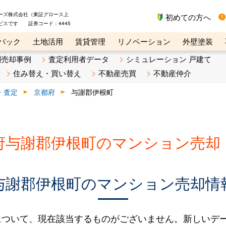
ーズ株式会社（東証グロース上
初めての方へ
ビスです 証券コード：4445
バック
土地活用
賃貸管理
リノベーション
外壁塗装
ライン講座
リビンマガジンBiz
不動産売却ご相談デスク
別売却事例
査定利用者データ
シミュレーション 戸建て
住み替え・買い替え
不動産売買
不動産仲介
・査定
京都府
与謝郡伊根町
府与謝郡伊根町のマンション売却
与謝郡伊根町のマンション売却情
について、現在該当するものがございません。新しいデ