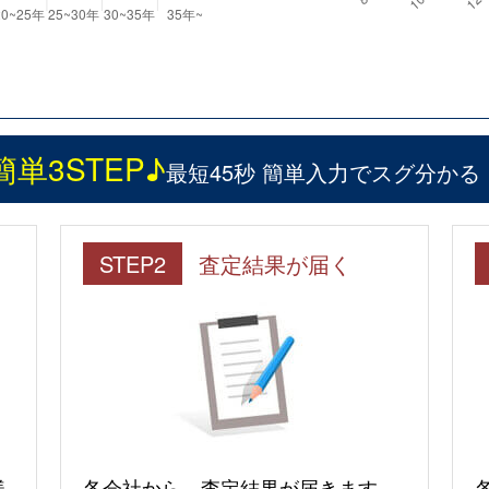
簡単3STEP♪
最短45秒 簡単入力でスグ分かる
STEP2
査定結果が届く
様
各会社から、査定結果が届きます。