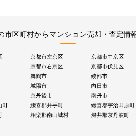
の市区町村からマンション売却・査定情
区
京都市左京区
京都市中京区
京都市右京区
京都市伏見区
舞鶴市
綾部市
城陽市
向日市
京丹後市
南丹市
山町
綴喜郡井手町
綴喜郡宇治田原町
町
相楽郡南山城村
船井郡京丹波町