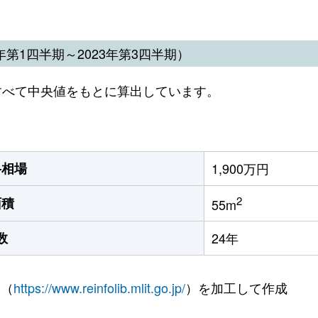
第1四半期～2023年第3四半期）
すべて中央値をもとに算出しています。
格相場
1,900万円
2
面積
55m
数
24年
 （
https://www.reinfolib.mlit.go.jp/
）を加工して作成