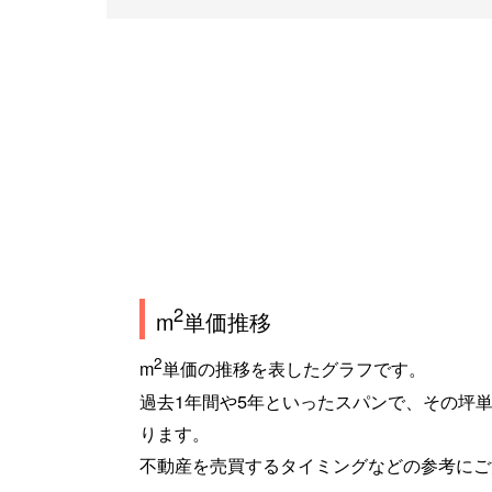
2
m
単価推移
2
m
単価の推移を表したグラフです。
過去1年間や5年といったスパンで、その坪
ります。
不動産を売買するタイミングなどの参考にご