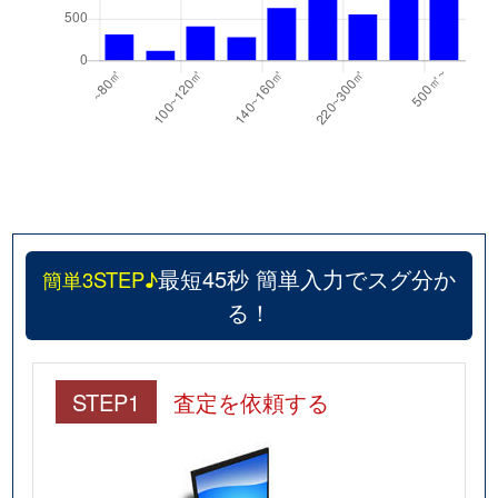
最短45秒 簡単入力でスグ分か
簡単3STEP♪
る！
STEP1
査定を依頼する