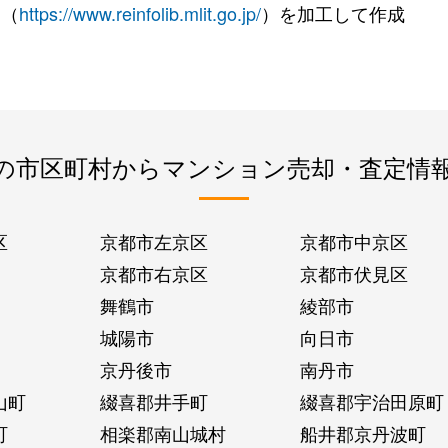
 （
https://www.reinfolib.mlit.go.jp/
）を加工して作成
の市区町村からマンション売却・査定情
区
京都市左京区
京都市中京区
京都市右京区
京都市伏見区
舞鶴市
綾部市
城陽市
向日市
京丹後市
南丹市
山町
綴喜郡井手町
綴喜郡宇治田原町
町
相楽郡南山城村
船井郡京丹波町