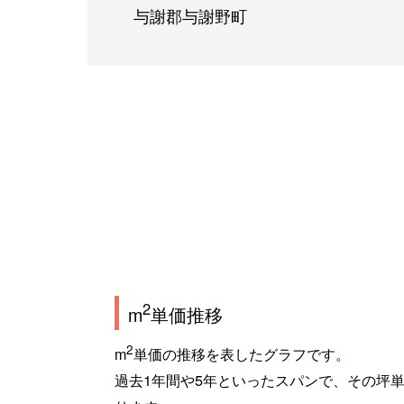
与謝郡与謝野町
2
m
単価推移
2
m
単価の推移を表したグラフです。
過去1年間や5年といったスパンで、その坪