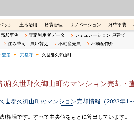
ーズ株式会社（東証グロース上
初めての方へ
ビスです 証券コード：4445
バック
土地活用
賃貸管理
リノベーション
外壁塗装
ライン講座
リビンマガジンBiz
不動産売却ご相談デスク
別売却事例
査定利用者データ
シミュレーション 戸建て
住み替え・買い替え
不動産売買
不動産仲介
・査定
京都府
久世郡久御山町
都府久世郡久御山町のマンション売却・
久世郡久御山町のマンション売却情報（2023年1～
売却相場です。すべて中央値をもとに算出しています。