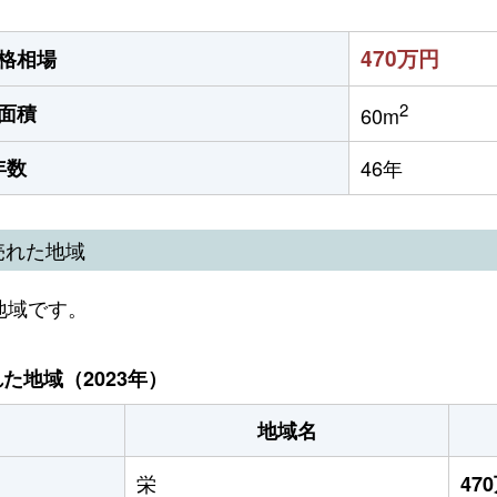
470万円
格相場
2
面積
60m
年数
46年
売れた地域
地域です。
地域（2023年）
地域名
栄
47