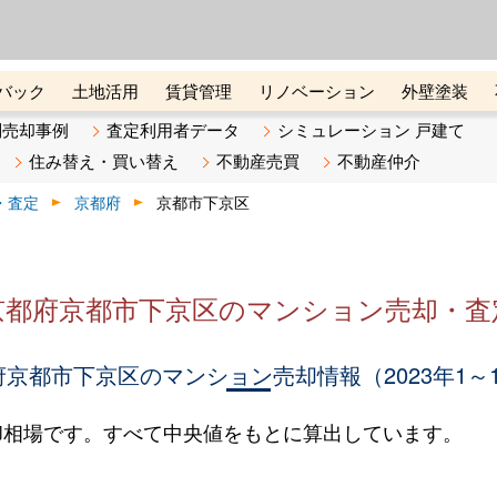
ーズ株式会社（東証グロース上
初めての方へ
ビスです 証券コード：4445
バック
土地活用
賃貸管理
リノベーション
外壁塗装
ライン講座
リビンマガジンBiz
不動産売却ご相談デスク
別売却事例
査定利用者データ
シミュレーション 戸建て
住み替え・買い替え
不動産売買
不動産仲介
・査定
京都府
京都市下京区
京都府京都市下京区のマンション売却・査
京都市下京区のマンション売却情報（2023年1～
却相場です。すべて中央値をもとに算出しています。