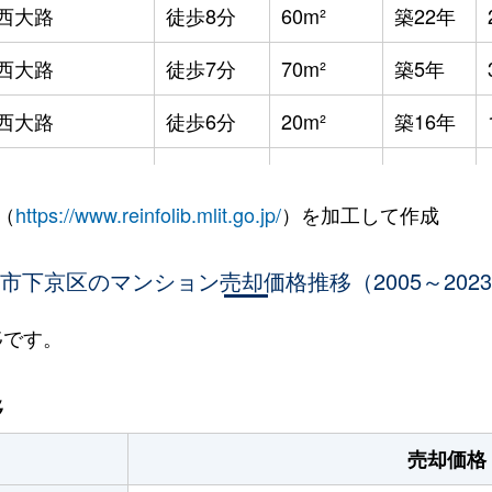
西大路
徒歩8分
60m²
築22年
西大路
徒歩7分
70m²
築5年
西大路
徒歩6分
20m²
築16年
西大路
徒歩6分
65m²
築15年
（
https://www.reinfolib.mlit.go.jp/
）を加工して作成
西大路
徒歩2分
25m²
築9年
市下京区のマンション売却価格推移（2005～202
西大路
徒歩3分
25m²
築9年
丹波口
徒歩1分
15m²
築32年
移です。
丹波口
徒歩4分
60m²
築48年
移
丹波口
徒歩4分
60m²
築48年
売却価格
西院(阪急)
徒歩18分
55m²
築49年