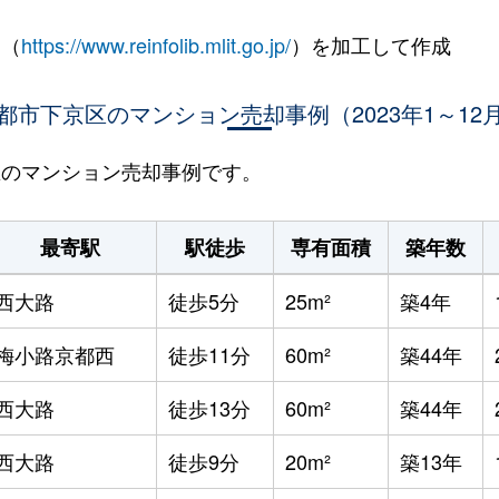
 （
https://www.reinfolib.mlit.go.jp/
）を加工して作成
都市下京区のマンション売却事例（2023年1～12
京区のマンション売却事例です。
最寄駅
駅徒歩
専有面積
築年数
西大路
徒歩5分
25m²
築4年
梅小路京都西
徒歩11分
60m²
築44年
西大路
徒歩13分
60m²
築44年
西大路
徒歩9分
20m²
築13年