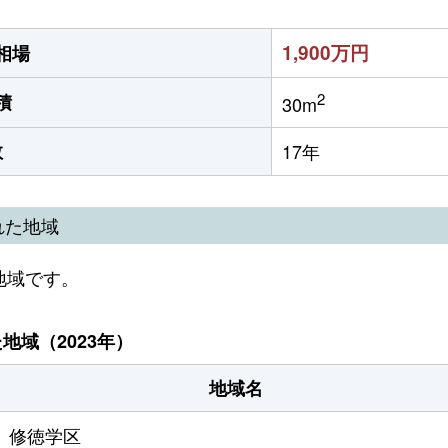
1,900万円
相場
2
積
30m
数
17年
れた地域
地域です。
域（2023年）
地域名
修徳学区