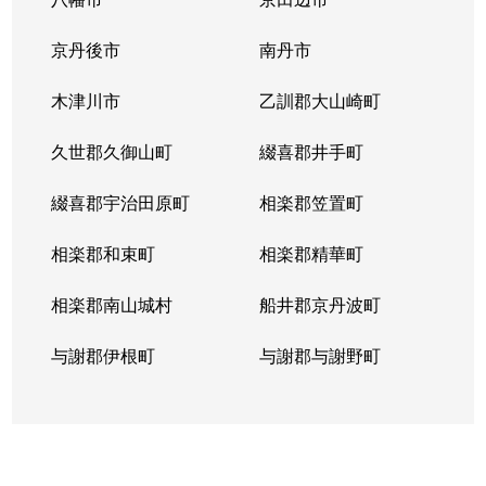
西院日照町
2,000万円
西院(阪急)
京丹後市
南丹市
西院日照町
1,600万円
西院(阪急)
木津川市
乙訓郡大山崎町
西院日照町
1,600万円
西院(阪急)
久世郡久御山町
綴喜郡井手町
西院日照町
3,600万円
西院(阪急)
綴喜郡宇治田原町
相楽郡笠置町
西院日照町
3,700万円
西院(阪急)
相楽郡和束町
相楽郡精華町
西院平町
3,400万円
西院(阪急)
相楽郡南山城村
船井郡京丹波町
西院平町
2,600万円
西院(阪急)
与謝郡伊根町
与謝郡与謝野町
西院平町
3,400万円
西院(阪急)
西院安塚町
500万円
西院(阪急)
西院安塚町
2,400万円
西京極