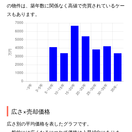
の物件は、築年数に関係なく高値で売買されているケー
西京極長町
1,100万円
西京極
スもあります。
西京極浜ノ本町
1,800万円
西京極
西京極浜ノ本町
2,900万円
西京極
西京極浜ノ本町
1,200万円
西京極
西京極東大丸町
1,600万円
西京極
西京極東大丸町
2,900万円
西京極
西京極豆田町
2,000万円
西京極
花園藪ノ下町
2,200万円
円町
広さ×売却価格
山ノ内苗町
1,100万円
太秦天神川
広さ別の平均価格を表したグラフです。
一般的には広くなるにつれて価格は上昇傾向にありま