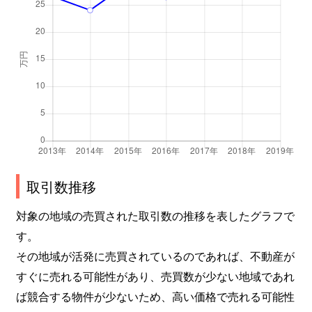
嵯峨天龍寺中島町
1,300万円
嵯峨嵐山
嵯峨天龍寺若宮町
4,200万円
嵯峨嵐山
嵯峨中山町
2,000万円
嵯峨嵐山
嵯峨野開町
1,100万円
太秦(ＪＲ)
嵯峨広沢御所ノ内町
1,200万円
嵯峨嵐山
嵯峨広沢御所ノ内町
1,400万円
嵯峨嵐山
取引数推移
嵯峨広沢南下馬野町
1,600万円
太秦(ＪＲ)
対象の地域の売買された取引数の推移を表したグラフで
す。
嵯峨広沢南下馬野町
1,100万円
太秦(ＪＲ)
その地域が活発に売買されているのであれば、不動産が
すぐに売れる可能性があり、売買数が少ない地域であれ
嵯峨広沢南野町
2,300万円
車折神社
ば競合する物件が少ないため、高い価格で売れる可能性