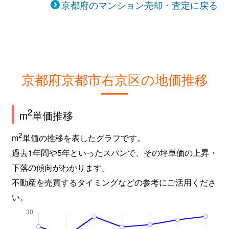
京都府のマンション売却・査定に戻る
西院安塚町
2,000万円
西京極
西院安塚町
2,400万円
西京極
嵯峨朝日町
1,900万円
有栖川
京都府京都市右京区の地価推移
嵯峨朝日町
1,400万円
有栖川
2
m
単価推移
嵯峨朝日町
2,400万円
車折神社
2
m
単価の推移を表したグラフです。
嵯峨朝日町
850万円
車折神社
過去1年間や5年といったスパンで、その坪単価の上昇・
嵯峨新宮町
1,500万円
嵯峨嵐山
下落の傾向がわかります。
不動産を売買するタイミングなどの参考にご活用くださ
嵯峨天龍寺中島町
1,500万円
嵯峨嵐山
い。
嵯峨天龍寺中島町
710万円
嵯峨嵐山