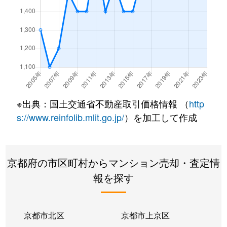
西院月双町
1,100万円
西京極
西院月双町
2,000万円
西京極
西院月双町
1,900万円
西京極
西院月双町
1,900万円
西京極
※出典：国土交通省不動産取引価格情報 （
http
西院月双町
1,700万円
西京極
s://www.reinfolib.mlit.go.jp/
）を加工して作成
西院月双町
2,000万円
西京極
京都府の市区町村からマンション売却・査定情
西院西貝川町
1,200万円
太秦天神川
報を探す
西院西貝川町
300万円
太秦天神川
西院西溝崎町
880万円
西京極
京都市北区
京都市上京区