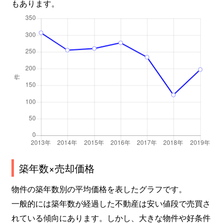
嵯峨罧原町
2,100万円
車折神社
もあります。
嵯峨柳田町
3,000万円
嵯峨嵐山
鳴滝嵯峨園町
1,800万円
常盤(京都)
西京極畔勝町
800万円
西京極
西京極畔勝町
1,700万円
西京極
西京極北庄境町
3,600万円
西京極
西京極大門町
550万円
西京極
築年数×売却価格
西京極大門町
2,600万円
西京極
物件の築年数別の平均価格を表したグラフです。
西京極中沢町
3,100万円
西京極
一般的には築年数が経過した不動産は安い値段で売買さ
西京極中沢町
3,000万円
西京極
れている傾向にあります。しかし、大きな物件や好条件