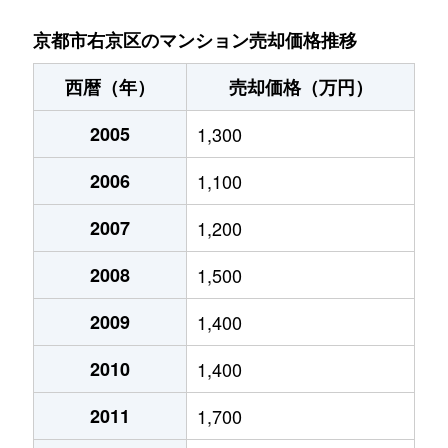
太秦安井松本町
4,300万円
太秦天神川
京都市右京区のマンション売却価格推移
太秦安井松本町
4,200万円
太秦天神川
西暦（年）
売却価格（万円）
梅ケ畑高鼻町
600万円
宇多野
2005
1,300
梅津大縄場町
2,100万円
松尾大社
2006
1,100
梅津大縄場町
2,100万円
松尾大社
2007
1,200
梅津大縄場町
3,900万円
松尾大社
2008
1,500
梅津神田町
2,300万円
西京極
2009
1,400
2010
1,400
梅津尻溝町
3,200万円
松尾大社
2011
1,700
梅津罧原町
2,700万円
松尾大社