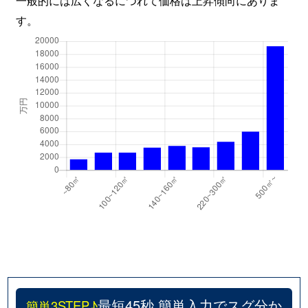
山ノ内山ノ下町
4,100万円
太秦天神川
す。
最短45秒 簡単入力でスグ分か
簡単3STEP♪