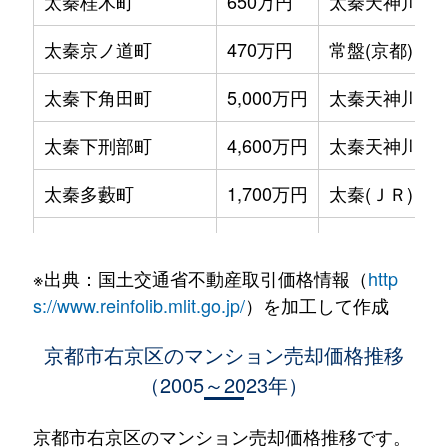
太秦桂木町
650万円
太秦天神川
太秦京ノ道町
470万円
常盤(京都)
太秦下角田町
5,000万円
太秦天神川
太秦下刑部町
4,600万円
太秦天神川
太秦多藪町
1,700万円
太秦(ＪＲ)
太秦多藪町
1,100万円
帷子ノ辻
※出典：国土交通省不動産取引価格情報（
http
太秦多藪町
1,800万円
帷子ノ辻
s://www.reinfolib.mlit.go.jp/
）を加工して作成
太秦森ケ東町
2,400万円
蚕ノ社
京都市右京区のマンション売却価格推移
（2005～2023年）
太秦森ケ前町
2,100万円
太秦天神川
太秦安井松本町
3,800万円
太秦天神川
京都市右京区のマンション売却価格推移です。