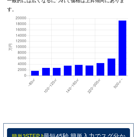
山ノ内山ノ下町
4,100万円
太秦天神川
す。
最短45秒 簡単入力でスグ分か
簡単3STEP♪