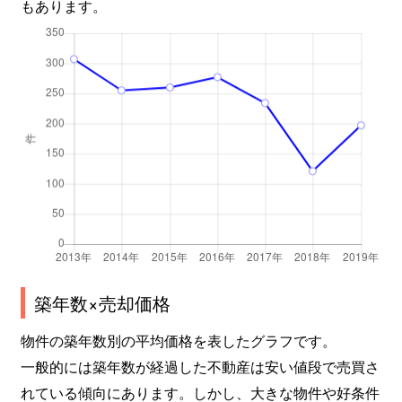
嵯峨罧原町
2,100万円
車折神社
もあります。
嵯峨柳田町
3,000万円
嵯峨嵐山
鳴滝嵯峨園町
1,800万円
常盤(京都)
西京極畔勝町
800万円
西京極
西京極畔勝町
1,700万円
西京極
西京極北庄境町
3,600万円
西京極
西京極大門町
550万円
西京極
築年数×売却価格
西京極大門町
2,600万円
西京極
物件の築年数別の平均価格を表したグラフです。
西京極中沢町
3,100万円
西京極
一般的には築年数が経過した不動産は安い値段で売買さ
西京極中沢町
3,000万円
西京極
れている傾向にあります。しかし、大きな物件や好条件