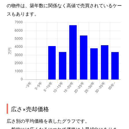
の物件は、築年数に関係なく高値で売買されているケー
西京極長町
1,100万円
西京極
スもあります。
西京極浜ノ本町
1,800万円
西京極
西京極浜ノ本町
2,900万円
西京極
西京極浜ノ本町
1,200万円
西京極
西京極東大丸町
1,600万円
西京極
西京極東大丸町
2,900万円
西京極
西京極豆田町
2,000万円
西京極
花園藪ノ下町
2,200万円
円町
広さ×売却価格
山ノ内苗町
1,100万円
太秦天神川
広さ別の平均価格を表したグラフです。
一般的には広くなるにつれて価格は上昇傾向にありま