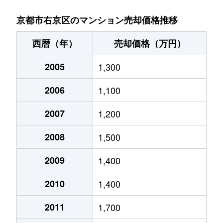
太秦安井松本町
4,300万円
太秦天神川
京都市右京区のマンション売却価格推移
太秦安井松本町
4,200万円
太秦天神川
西暦（年）
売却価格（万円）
梅ケ畑高鼻町
600万円
宇多野
2005
1,300
梅津大縄場町
2,100万円
松尾大社
2006
1,100
梅津大縄場町
2,100万円
松尾大社
2007
1,200
梅津大縄場町
3,900万円
松尾大社
2008
1,500
梅津神田町
2,300万円
西京極
2009
1,400
2010
1,400
梅津尻溝町
3,200万円
松尾大社
2011
1,700
梅津罧原町
2,700万円
松尾大社