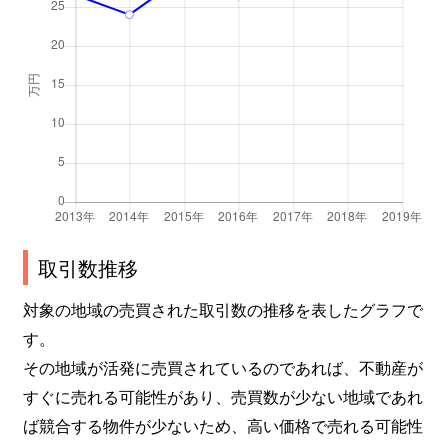
嵯峨天龍寺中島町
1,300万円
嵯峨嵐山
嵯峨天龍寺若宮町
4,200万円
嵯峨嵐山
嵯峨中山町
2,000万円
嵯峨嵐山
嵯峨野開町
1,100万円
太秦(ＪＲ)
嵯峨広沢御所ノ内町
1,200万円
嵯峨嵐山
嵯峨広沢御所ノ内町
1,400万円
嵯峨嵐山
取引数推移
嵯峨広沢南下馬野町
1,600万円
太秦(ＪＲ)
対象の地域の売買された取引数の推移を表したグラフで
す。
嵯峨広沢南下馬野町
1,100万円
太秦(ＪＲ)
その地域が活発に売買されているのであれば、不動産が
すぐに売れる可能性があり、売買数が少ない地域であれ
嵯峨広沢南野町
2,300万円
車折神社
ば競合する物件が少ないため、高い価格で売れる可能性