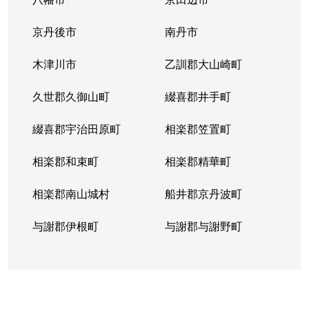
西院日照町
2,000万円
西院(阪急)
京丹後市
南丹市
西院日照町
1,600万円
西院(阪急)
木津川市
乙訓郡大山崎町
西院日照町
1,600万円
西院(阪急)
久世郡久御山町
綴喜郡井手町
西院日照町
3,600万円
西院(阪急)
綴喜郡宇治田原町
相楽郡笠置町
西院日照町
3,700万円
西院(阪急)
相楽郡和束町
相楽郡精華町
西院平町
3,400万円
西院(阪急)
相楽郡南山城村
船井郡京丹波町
西院平町
2,600万円
西院(阪急)
与謝郡伊根町
与謝郡与謝野町
西院平町
3,400万円
西院(阪急)
西院安塚町
500万円
西院(阪急)
西院安塚町
2,400万円
西京極