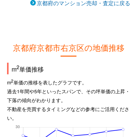
京都府のマンション売却・査定に戻る
西院安塚町
2,000万円
西京極
西院安塚町
2,400万円
西京極
嵯峨朝日町
1,900万円
有栖川
京都府京都市右京区の地価推移
嵯峨朝日町
1,400万円
有栖川
2
m
単価推移
嵯峨朝日町
2,400万円
車折神社
2
m
単価の推移を表したグラフです。
嵯峨朝日町
850万円
車折神社
過去1年間や5年といったスパンで、その坪単価の上昇・
嵯峨新宮町
1,500万円
嵯峨嵐山
下落の傾向がわかります。
不動産を売買するタイミングなどの参考にご活用くださ
嵯峨天龍寺中島町
1,500万円
嵯峨嵐山
い。
嵯峨天龍寺中島町
710万円
嵯峨嵐山