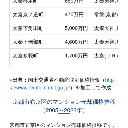
太秦桂木町
650万円
太秦天神川
太秦京ノ道町
470万円
常盤(京都)
太秦下角田町
5,000万円
太秦天神川
太秦下刑部町
4,600万円
太秦天神川
太秦多藪町
1,700万円
太秦(ＪＲ)
太秦多藪町
1,100万円
帷子ノ辻
※出典：国土交通省不動産取引価格情報（
http
太秦多藪町
1,800万円
帷子ノ辻
s://www.reinfolib.mlit.go.jp/
）を加工して作成
太秦森ケ東町
2,400万円
蚕ノ社
京都市右京区のマンション売却価格推移
（2005～2023年）
太秦森ケ前町
2,100万円
太秦天神川
太秦安井松本町
3,800万円
太秦天神川
京都市右京区のマンション売却価格推移です。