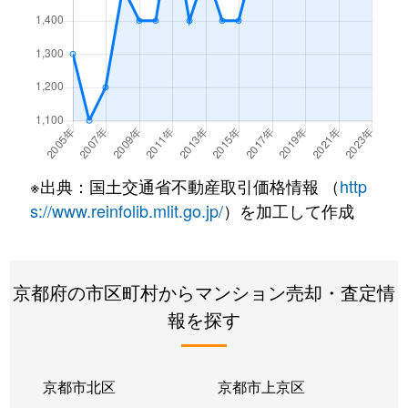
西院月双町
1,100万円
西京極
西院月双町
2,000万円
西京極
西院月双町
1,900万円
西京極
西院月双町
1,900万円
西京極
※出典：国土交通省不動産取引価格情報 （
http
西院月双町
1,700万円
西京極
s://www.reinfolib.mlit.go.jp/
）を加工して作成
西院月双町
2,000万円
西京極
京都府の市区町村からマンション売却・査定情
西院西貝川町
1,200万円
太秦天神川
報を探す
西院西貝川町
300万円
太秦天神川
西院西溝崎町
880万円
西京極
京都市北区
京都市上京区