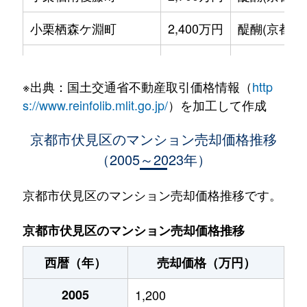
小栗栖森ケ淵町
2,400万円
醍醐(京都)
小栗栖森ケ淵町
3,300万円
醍醐(京都)
※出典：国土交通省不動産取引価格情報（
http
小栗栖山口町
1,500万円
醍醐(京都)
s://www.reinfolib.mlit.go.jp/
）を加工して作成
小栗栖山口町
1,600万円
醍醐(京都)
京都市伏見区のマンション売却価格推移
（2005～2023年）
小栗栖山口町
1,000万円
醍醐(京都)
久我西出町
1,100万円
中書島
京都市伏見区のマンション売却価格推移です。
久我本町
2,100万円
向日町
京都市伏見区のマンション売却価格推移
久我本町
2,300万円
向日町
西暦（年）
売却価格（万円）
下鳥羽広長町
710万円
伏見桃山
2005
1,200