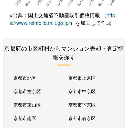
深草西伊達町
4,200万円
藤森
※出典：国土交通省不動産取引価格情報 （
http
深草泓ノ壺町
1,100万円
伏見(京都)
s://www.reinfolib.mlit.go.jp/
）を加工して作成
向島二ノ丸町
700万円
向島
京都府の市区町村からマンション売却・査定情
向島二ノ丸町
1,400万円
向島
報を探す
向島二ノ丸町
700万円
向島
向島二ノ丸町
1,100万円
向島
京都市北区
京都市上京区
向島二ノ丸町
450万円
向島
京都市左京区
京都市中京区
向島二ノ丸町
900万円
向島
京都市東山区
京都市下京区
向島二ノ丸町
1,200万円
向島
京都市南区
京都市右京区