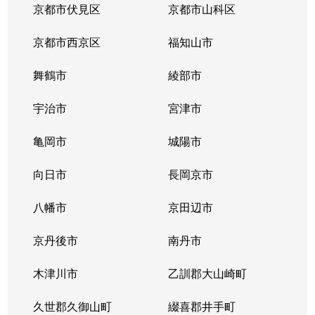
向島二ノ丸町
850万円
向島
京都市伏見区
京都市山科区
向島二ノ丸町
1,700万円
向島
京都市西京区
福知山市
向島本丸町
870万円
観月橋
舞鶴市
綾部市
桃山町和泉
1,300万円
桃山南口
宇治市
宮津市
桃山町和泉
2,200万円
桃山南口
亀岡市
城陽市
桃山町因幡
向日市
長岡京市
3,100万円
六地蔵(京阪
八幡市
京田辺市
桃山町因幡
3,200万円
六地蔵(京阪
京丹後市
南丹市
桃山町大島
2,100万円
木幡(京阪)
木津川市
乙訓郡大山崎町
桃山町大島
1,800万円
桃山南口
久世郡久御山町
綴喜郡井手町
桃山町丹下
2,800万円
墨染