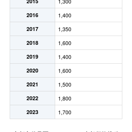
2015
1,300
日野西風呂町
930万円
石田(京都市
2016
1,400
深草池ノ内町
5,100万円
藤森
2017
1,350
深草飯食町
350万円
藤森
2018
1,600
深草飯食町
430万円
藤森
2019
1,400
深草大亀谷内膳町
2,800万円
墨染
2020
1,600
深草北蓮池町
1,300万円
墨染
2021
1,500
深草キトロ町
5,600万円
藤森
2022
1,800
深草キトロ町
1,800万円
藤森
2023
1,700
深草キトロ町
4,000万円
藤森
深草柴田屋敷町
3,400万円
伏見(京都)