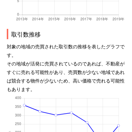
淀木津町
1,100万円
淀
淀木津町
650万円
淀
淀際目町
800万円
淀
取引数推移
淀美豆町
1,500万円
淀
対象の地域の売買された取引数の推移を表したグラフで
す。
淀美豆町
750万円
淀
その地域が活発に売買されているのであれば、不動産が
すぐに売れる可能性があり、売買数が少ない地域であれ
板橋学区
4,700万円
丹波橋
ば競合する物件が少ないため、高い価格で売れる可能性
板橋学区
3,100万円
丹波橋
もあります。
板橋学区
3,300万円
丹波橋
板橋学区
3,900万円
丹波橋
板橋学区
3,800万円
丹波橋