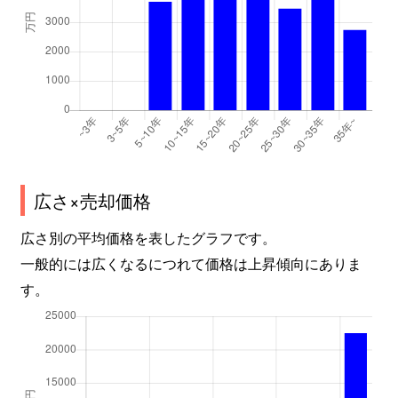
板橋学区
2,300万円
伏見桃山
住吉学区
6,300万円
丹波橋
住吉学区
620万円
丹波橋
住吉学区
2,000万円
伏見(京都)
住吉学区
2,400万円
伏見(京都)
広さ×売却価格
南浜学区
430万円
観月橋
広さ別の平均価格を表したグラフです。
一般的には広くなるにつれて価格は上昇傾向にありま
南浜学区
680万円
中書島
す。
南浜学区
3,400万円
中書島
南浜学区
4,700万円
中書島