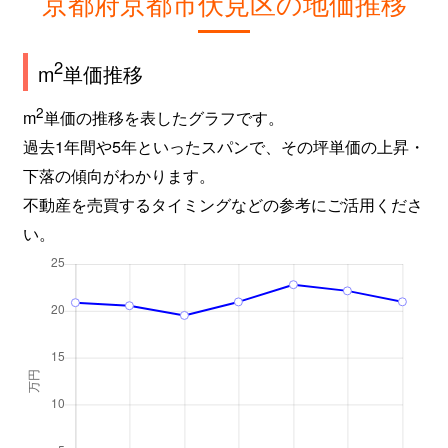
京都府京都市伏見区の地価推移
淀木津町
1,300万円
淀
2
m
単価推移
淀木津町
730万円
淀
2
m
単価の推移を表したグラフです。
淀木津町
300万円
淀
過去1年間や5年といったスパンで、その坪単価の上昇・
淀木津町
1,100万円
淀
下落の傾向がわかります。
不動産を売買するタイミングなどの参考にご活用くださ
淀木津町
400万円
淀
い。
淀木津町
1,800万円
淀
淀木津町
1,500万円
淀
淀木津町
660万円
淀
淀木津町
1,500万円
淀