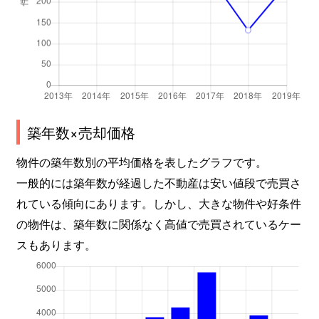
板橋学区
1,500万円
伏見桃山
板橋学区
2,200万円
伏見桃山
板橋学区
3,300万円
伏見桃山
築年数×売却価格
板橋学区
1,300万円
伏見桃山
物件の築年数別の平均価格を表したグラフです。
板橋学区
2,500万円
伏見桃山
一般的には築年数が経過した不動産は安い値段で売買さ
板橋学区
2,500万円
伏見桃山
れている傾向にあります。しかし、大きな物件や好条件
の物件は、築年数に関係なく高値で売買されているケー
板橋学区
3,500万円
伏見桃山
スもあります。
板橋学区
2,200万円
伏見桃山
板橋学区
950万円
伏見桃山