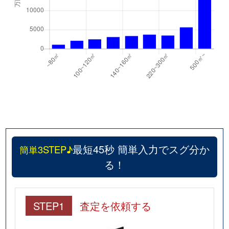
南浜学区
1,500万円
中書島
南浜学区
3,000万円
中書島
南浜学区
4,700万円
伏見桃山
南浜学区
2,200万円
伏見桃山
南浜学区
4,200万円
伏見桃山
南浜学区
2,900万円
桃山御陵前
最短45秒 簡単入力でスグ分か
簡単3STEP♪
る！
STEP1
査定を依頼する