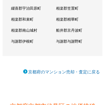
綴喜郡宇治田原町
相楽郡笠置町
桃山町丹後
2,400万円
桃山南口
相楽郡和束町
相楽郡精華町
桃山町丹後
1,100万円
桃山南口
相楽郡南山城村
船井郡京丹波町
桃山町西尾
4,000万円
六地蔵(京都
与謝郡伊根町
与謝郡与謝野町
桃山町西尾
3,700万円
六地蔵(京都
桃山町西尾
3,200万円
六地蔵(京都
横大路天王前
1,300万円
中書島
京都府のマンション売却・査定に戻る
横大路天王前
700万円
中書島
横大路三栖山城屋敷町
3,800万円
伏見桃山
淀木津町
1,600万円
淀