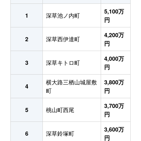
5,100万
深草池ノ内町
1
円
4,200万
深草西伊達町
2
円
4,000万
深草キトロ町
3
円
横大路三栖山城屋敷
3,800万
4
町
円
3,700万
桃山町西尾
5
円
3,600万
深草鈴塚町
6
円