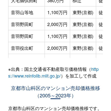
大宅御供田町
380万円
椥辻
徒歩4
音羽山等地
1,100万円
東野(京都)
徒歩7
音羽野田町
2,000万円
東野(京都)
徒歩3
音羽野田町
1,100万円
東野(京都)
徒歩3
音羽役出町
2,000万円
東野(京都)
徒歩6
小野西浦
1,200万円
小野(京都)
徒歩4
※出典：国土交通省不動産取引価格情報（
http
上花山桜谷
1,700万円
東野(京都)
徒歩2
s://www.reinfolib.mlit.go.jp/
）を加工して作成
四ノ宮神田町
1,500万円
山科
徒歩6
京都市山科区のマンション売却価格推移
（2005～2023年）
竹鼻立原町
4,000万円
山科
徒歩4
竹鼻堂ノ前町
2,200万円
山科
徒歩6
京都市山科区のマンション売却価格推移です。