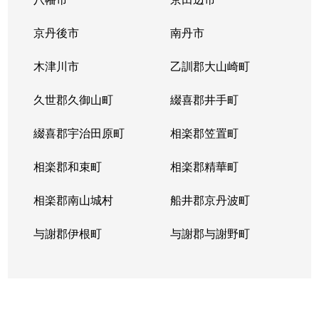
御陵大津畑町
3,700万円
山科
徒歩7
京丹後市
南丹市
御陵上御廟野町
1,600万円
御陵
徒歩4
木津川市
乙訓郡大山崎町
久世郡久御山町
綴喜郡井手町
綴喜郡宇治田原町
相楽郡笠置町
相楽郡和束町
相楽郡精華町
相楽郡南山城村
船井郡京丹波町
与謝郡伊根町
与謝郡与謝野町