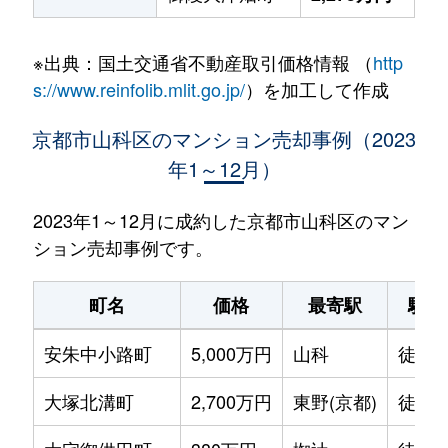
※出典：国土交通省不動産取引価格情報 （
http
s://www.reinfolib.mlit.go.jp/
）を加工して作成
京都市山科区のマンション売却事例（2023
年1～12月）
2023年1～12月に成約した京都市山科区のマン
ション売却事例です。
町名
価格
最寄駅
駅徒
安朱中小路町
5,000万円
山科
徒歩1
大塚北溝町
2,700万円
東野(京都)
徒歩1