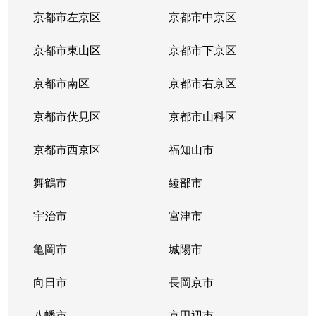
東野門口町
1,300万円
東野(京都)
徒歩2
京都市左京区
京都市中京区
東野門口町
450万円
東野(京都)
徒歩2
京都市東山区
京都市下京区
東野門口町
1,500万円
東野(京都)
徒歩2
京都市南区
京都市右京区
日ノ岡鴨土町
4,400万円
御陵
徒歩1
京都市伏見区
京都市山科区
日ノ岡鴨土町
4,300万円
御陵
徒歩1
京都市西京区
福知山市
日ノ岡鴨土町
4,500万円
御陵
徒歩1
舞鶴市
綾部市
御陵大津畑町
280万円
山科
徒歩5
宇治市
宮津市
御陵大津畑町
850万円
山科
徒歩5
亀岡市
城陽市
御陵大津畑町
向日市
4,400万円
長岡京市
山科
徒歩5
八幡市
京田辺市