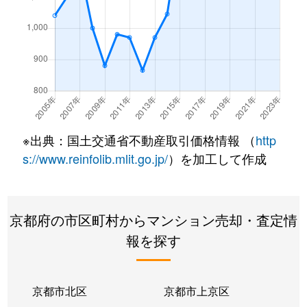
西野離宮町
3,500万円
東野(京都)
徒歩9
西野離宮町
1,600万円
東野(京都)
徒歩7
東野狐藪町
2,400万円
東野(京都)
徒歩4
東野八反畑町
2,200万円
東野(京都)
徒歩1
※出典：国土交通省不動産取引価格情報 （
http
東野八反畑町
2,400万円
東野(京都)
徒歩1
s://www.reinfolib.mlit.go.jp/
）を加工して作成
東野舞台町
1,300万円
椥辻
徒歩1
京都府の市区町村からマンション売却・査定情
東野門口町
1,100万円
東野(京都)
徒歩2
報を探す
東野門口町
900万円
東野(京都)
徒歩2
東野門口町
630万円
東野(京都)
徒歩2
京都市北区
京都市上京区