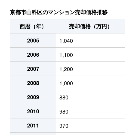
竹鼻堂ノ前町
2,600万円
山科
徒歩4
京都市山科区のマンション売却価格推移
竹鼻堂ノ前町
2,900万円
山科
徒歩6
西暦（年）
売却価格（万円）
椥辻中在家町
1,300万円
椥辻
徒歩3
2005
1,040
椥辻中在家町
800万円
椥辻
徒歩2
2006
1,100
椥辻西浦町
800万円
椥辻
徒歩6
2007
1,200
椥辻西浦町
1,800万円
椥辻
徒歩6
2008
1,000
椥辻西浦町
2,700万円
椥辻
徒歩6
2009
880
2010
980
椥辻西浦町
1,600万円
椥辻
徒歩8
2011
970
椥辻西浦町
2,700万円
椥辻
徒歩6