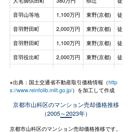
大宅御供田町
380万円
椥辻
徒歩4
音羽山等地
1,100万円
東野(京都)
徒歩7
音羽野田町
2,000万円
東野(京都)
徒歩3
音羽野田町
1,100万円
東野(京都)
徒歩3
音羽役出町
2,000万円
東野(京都)
徒歩6
小野西浦
1,200万円
小野(京都)
徒歩4
※出典：国土交通省不動産取引価格情報（
http
上花山桜谷
1,700万円
東野(京都)
徒歩2
s://www.reinfolib.mlit.go.jp/
）を加工して作成
四ノ宮神田町
1,500万円
山科
徒歩6
京都市山科区のマンション売却価格推移
（2005～2023年）
竹鼻立原町
4,000万円
山科
徒歩4
竹鼻堂ノ前町
2,200万円
山科
徒歩6
京都市山科区のマンション売却価格推移です。