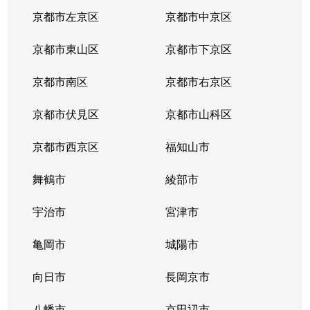
東野門口町
1,300万円
東野(京都)
徒歩2
京都市左京区
京都市中京区
東野門口町
450万円
東野(京都)
徒歩2
京都市東山区
京都市下京区
東野門口町
1,500万円
東野(京都)
徒歩2
京都市南区
京都市右京区
日ノ岡鴨土町
4,400万円
御陵
徒歩1
京都市伏見区
京都市山科区
日ノ岡鴨土町
4,300万円
御陵
徒歩1
京都市西京区
福知山市
日ノ岡鴨土町
4,500万円
御陵
徒歩1
舞鶴市
綾部市
御陵大津畑町
280万円
山科
徒歩5
宇治市
宮津市
御陵大津畑町
850万円
山科
徒歩5
亀岡市
城陽市
御陵大津畑町
向日市
4,400万円
長岡京市
山科
徒歩5
八幡市
京田辺市