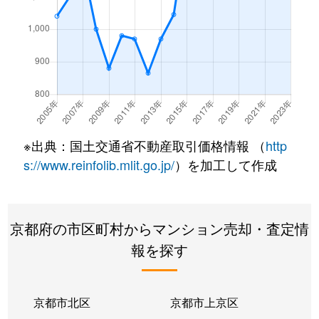
西野離宮町
3,500万円
東野(京都)
徒歩9
西野離宮町
1,600万円
東野(京都)
徒歩7
東野狐藪町
2,400万円
東野(京都)
徒歩4
東野八反畑町
2,200万円
東野(京都)
徒歩1
※出典：国土交通省不動産取引価格情報 （
http
東野八反畑町
2,400万円
東野(京都)
徒歩1
s://www.reinfolib.mlit.go.jp/
）を加工して作成
東野舞台町
1,300万円
椥辻
徒歩1
京都府の市区町村からマンション売却・査定情
東野門口町
1,100万円
東野(京都)
徒歩2
報を探す
東野門口町
900万円
東野(京都)
徒歩2
東野門口町
630万円
東野(京都)
徒歩2
京都市北区
京都市上京区