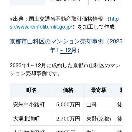
※出典：国土交通省不動産取引価格情報 （
http
s://www.reinfolib.mlit.go.jp/
）を加工して作成
京都市山科区のマンション売却事例（2023
年1～12月）
2023年1～12月に成約した京都市山科区のマン
ション売却事例です。
町名
価格
最寄駅
駅徒
安朱中小路町
5,000万円
山科
徒歩1
大塚北溝町
2,700万円
東野(京都)
徒歩1