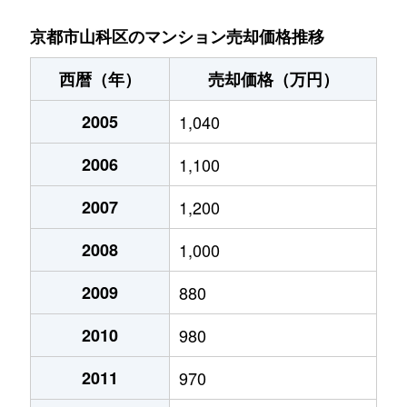
竹鼻堂ノ前町
2,600万円
山科
徒歩4
京都市山科区のマンション売却価格推移
竹鼻堂ノ前町
2,900万円
山科
徒歩6
西暦（年）
売却価格（万円）
椥辻中在家町
1,300万円
椥辻
徒歩3
2005
1,040
椥辻中在家町
800万円
椥辻
徒歩2
2006
1,100
椥辻西浦町
800万円
椥辻
徒歩6
2007
1,200
椥辻西浦町
1,800万円
椥辻
徒歩6
2008
1,000
椥辻西浦町
2,700万円
椥辻
徒歩6
2009
880
2010
980
椥辻西浦町
1,600万円
椥辻
徒歩8
2011
970
椥辻西浦町
2,700万円
椥辻
徒歩6