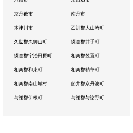
御陵大津畑町
3,700万円
山科
徒歩7
京丹後市
南丹市
御陵上御廟野町
1,600万円
御陵
徒歩4
木津川市
乙訓郡大山崎町
久世郡久御山町
綴喜郡井手町
綴喜郡宇治田原町
相楽郡笠置町
相楽郡和束町
相楽郡精華町
相楽郡南山城村
船井郡京丹波町
与謝郡伊根町
与謝郡与謝野町