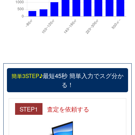
最短45秒 簡単入力でスグ分か
簡単3STEP♪
る！
STEP1
査定を依頼する