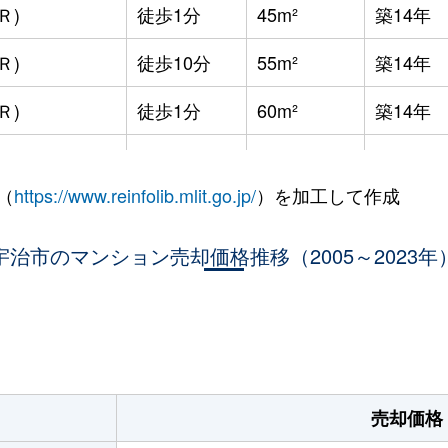
Ｒ)
徒歩1分
45m²
築14年
Ｒ)
徒歩10分
55m²
築14年
Ｒ)
徒歩1分
60m²
築14年
Ｒ)
徒歩5分
75m²
築17年
（
https://www.reinfolib.mlit.go.jp/
）を加工して作成
Ｒ)
徒歩1分
55m²
築31年
都)
宇治市のマンション売却価格推移（2005～2023年
徒歩8分
60m²
築38年
都)
徒歩8分
60m²
築38年
。
都)
徒歩8分
70m²
築38年
倉
徒歩8分
80m²
築20年
売却価格
京都)
徒歩9分
55m²
築18年