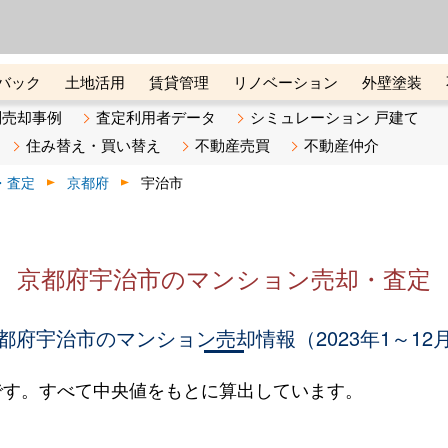
ーズ株式会社（東証グロース上
初めての方へ
ビスです 証券コード：4445
バック
土地活用
賃貸管理
リノベーション
外壁塗装
ライン講座
リビンマガジンBiz
不動産売却ご相談デスク
別売却事例
査定利用者データ
シミュレーション 戸建て
住み替え・買い替え
不動産売買
不動産仲介
・査定
京都府
宇治市
京都府宇治市のマンション売却・査定
都府宇治市のマンション売却情報（2023年1～12
です。すべて中央値をもとに算出しています。