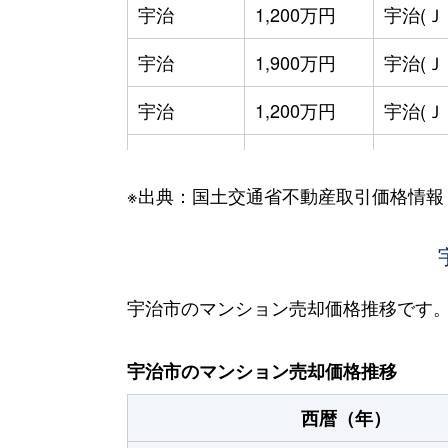
宇治
1,200万円
宇治(Ｊ
宇治
1,900万円
宇治(Ｊ
宇治
1,200万円
宇治(Ｊ
宇治
4,000万円
宇治(Ｊ
※出典：国土交通省不動産取引価格情報
宇治
1,700万円
宇治(Ｊ
宇治
1,500万円
小倉(京
宇治
800万円
小倉(京
宇治市のマンション売却価格推移です
宇治
1,400万円
小倉(京
宇治市のマンション売却価格推移
宇治
2,100万円
ＪＲ小
西暦（年）
大久保町
1,400万円
大久保(