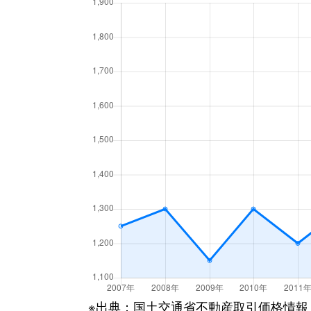
広野町
2,600万円
新田(京
広野町
1,900万円
新田(京
槇島町
1,600万円
宇治(Ｊ
槇島町
1,000万円
小倉(京
槇島町
650万円
小倉(京
槇島町
2,200万円
向島
槇島町
1,700万円
向島
槇島町
1,100万円
向島
六地蔵
3,800万円
六地蔵(
※出典：国土交通省不動産取引価格情報
六地蔵
3,900万円
六地蔵(