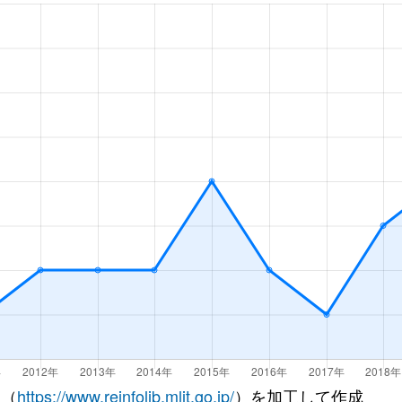
都)
徒歩3分
70m²
築20年
都)
徒歩8分
70m²
築15年
Ｒ)
徒歩15分
60m²
築33年
都)
徒歩23分
65m²
築42年
都)
徒歩21分
50m²
築42年
徒歩9分
75m²
築16年
徒歩12分
70m²
築23年
徒歩8分
55m²
築37年
ＪＲ)
徒歩2分
70m²
築10年
 （
https://www.reinfolib.mlit.go.jp/
）を加工して作成
ＪＲ)
徒歩1分
75m²
築12年