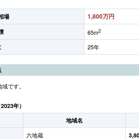
1,800万円
相場
2
積
65m
数
25年
域
地域です。
023年）
地域名
六地蔵
3,