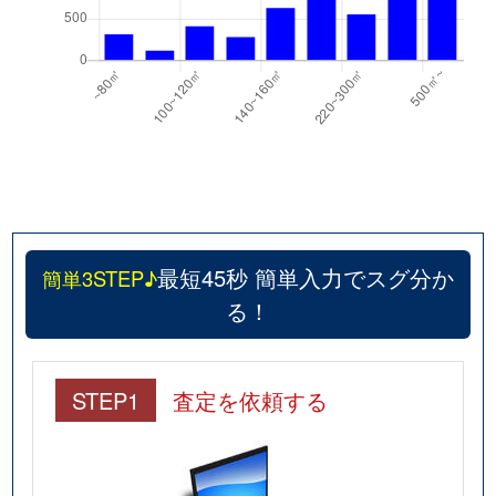
最短45秒 簡単入力でスグ分か
簡単3STEP♪
る！
STEP1
査定を依頼する