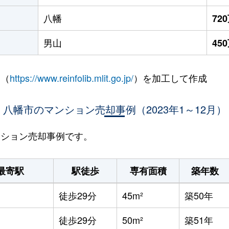
八幡
72
男山
45
 （
https://www.reinfolib.mlit.go.jp/
）を加工して作成
八幡市のマンション売却事例（2023年1～12月）
マンション売却事例です。
最寄駅
駅徒歩
専有面積
築年数
徒歩29分
45m²
築50年
徒歩29分
50m²
築51年