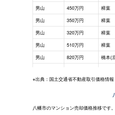
男山
450万円
樟葉
男山
350万円
樟葉
男山
320万円
樟葉
男山
510万円
樟葉
男山
820万円
橋本(
男山
300万円
橋本(
※出典：国土交通省不動産取引価格情報
男山
380万円
橋本(
欽明台東
3,500万円
松井山
欽明台東
3,400万円
松井山
八幡市のマンション売却価格推移です