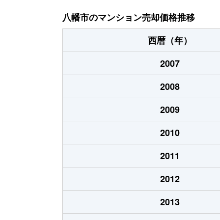
欽明台東
3,200万円
松井山
八幡市のマンション売却価格推移
欽明台東
3,000万円
松井山
西暦（年）
欽明台東
2,600万円
松井山
2007
欽明台東
2,900万円
松井山
2008
欽明台東
3,800万円
松井山
2009
欽明台東
3,000万円
松井山
2010
欽明台東
3,200万円
松井山
2011
八幡
720万円
石清水
2012
2013