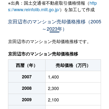
※出典：国土交通省不動産取引価格情報（
http
山手東
4,200万円
松井山手
徒歩6分
s://www.reinfolib.mlit.go.jp/
）を加工して作成
山手東
4,400万円
松井山手
徒歩6分
京田辺市のマンション売却価格推移（2005
～2023年）
山手東
3,500万円
松井山手
徒歩4分
山手南
2,800万円
松井山手
徒歩6分
京田辺市のマンション売却価格推移です。
山手南
3,000万円
松井山手
徒歩6分
京田辺市のマンション売却価格推移
西暦（年）
売却価格（万円）
2007
1,400
2008
2,300
2009
2,100