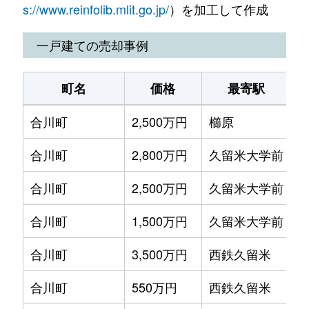
荘島町
2,200万円
久留米
徒歩8分
s://www.reinfolib.mlit.go.jp/
）を加工して作成
荒木町
13万円
荒木
徒
城南町
950万円
久留米
徒歩1時間
一戸建ての売却事例
荒木町
200万円
荒木
徒
白山町
690万円
久留米
徒歩6分
町名
価格
最寄駅
荒木町
1,100万円
荒木
徒
諏訪野町
1,600万円
西鉄久留米
徒歩8分
合川町
2,500万円
櫛原
徒
荒木町
250万円
荒木
徒
諏訪野町
650万円
西鉄久留米
徒歩9分
合川町
2,800万円
久留米大学前
徒
荒木町
450万円
荒木
徒
諏訪野町
2,600万円
西鉄久留米
徒歩14分
合川町
2,500万円
久留米大学前
徒
梅満町
3,100万円
久留米
徒
諏訪野町
210万円
西鉄久留米
徒歩10分
合川町
1,500万円
久留米大学前
徒
梅満町
9,000万円
久留米
徒
諏訪野町
100万円
西鉄久留米
徒歩8分
合川町
3,500万円
西鉄久留米
徒
梅満町
3,900万円
津福
徒
諏訪野町
1,300万円
西鉄久留米
徒歩15分
合川町
550万円
西鉄久留米
徒
梅満町
2,800万円
津福
徒
諏訪野町
420万円
西鉄久留米
徒歩7分