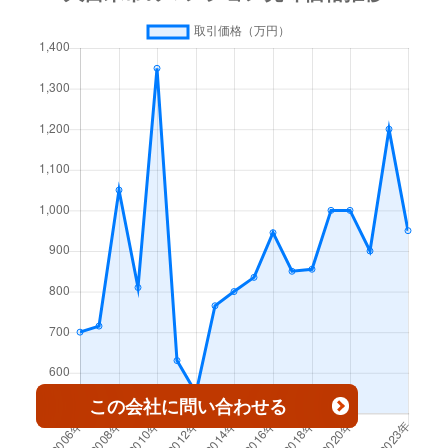
北野町大城
120万円
大城
徒
国分町
1,200万円
西鉄久留米
徒
長門石
1,100万円
久留米
徒歩19分
北野町大城
1,500万円
大城
徒
国分町
2,000万円
花畑
徒
長門石
650万円
久留米
徒歩29分
北野町乙吉
940万円
大城
徒
小森野
1,500万円
久留米
徒
長門石
880万円
久留米
徒歩29分
北野町金島
550万円
大城
徒
小森野
1,800万円
久留米
徒
西町
3,000万円
花畑
徒歩8分
北野町高良
1,200万円
北野(福岡)
徒
小森野
2,000万円
宮の陣
徒
西町
1,000万円
花畑
徒歩3分
北野町高良
1,300万円
北野(福岡)
徒
小森野
1,300万円
宮の陣
徒
西町
260万円
花畑
徒歩5分
北野町中
1,000万円
北野(福岡)
徒
小森野
1,600万円
宮の陣
徒
西町
260万円
花畑
徒歩5分
北野町中
3,100万円
北野(福岡)
徒
篠山町
4,200万円
久留米
徒
西町
250万円
花畑
徒歩6分
北野町中
2,900万円
北野(福岡)
徒
この会社
に問い合わせる
篠山町
2,000万円
久留米
徒
野中町
1,800万円
西鉄久留米
徒歩15分