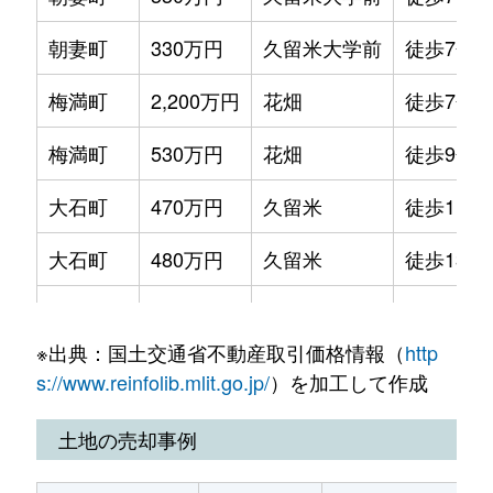
朝妻町
330万円
久留米大学前
徒歩7分
梅満町
2,200万円
花畑
徒歩7分
梅満町
530万円
花畑
徒歩9分
大石町
470万円
久留米
徒歩11分
大石町
480万円
久留米
徒歩13分
大石町
690万円
久留米
徒歩11分
※出典：国土交通省不動産取引価格情報（
http
大手町
200万円
西鉄久留米
徒歩5分
s://www.reinfolib.mlit.go.jp/
）を加工して作成
小頭町
500万円
西鉄久留米
徒歩15分
土地の売却事例
小頭町
290万円
西鉄久留米
徒歩15分