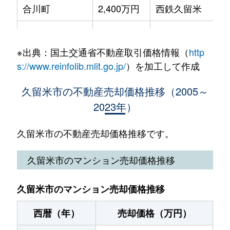
合川町
2,400万円
西鉄久留米
徒
梅満町
3,000万円
津福
徒
諏訪野町
250万円
西鉄久留米
徒歩8分
合川町
2,200万円
西鉄久留米
徒
梅満町
12,000万円
津福
徒
諏訪野町
200万円
西鉄久留米
徒歩8分
※出典：国土交通省不動産取引価格情報（
http
合川町
1,800万円
西鉄久留米
徒
江戸屋敷
2,100万円
試験場前
徒
s://www.reinfolib.mlit.go.jp/
）を加工して作成
諏訪野町
290万円
西鉄久留米
徒歩8分
合川町
2,700万円
西鉄久留米
徒
大石町
1,300万円
久留米
徒
久留米市の不動産売却価格推移（2005～
諏訪野町
2,100万円
西鉄久留米
徒歩9分
2023年）
荒木町
1,000万円
荒木
徒
大石町
600万円
久留米
徒
諏訪野町
2,900万円
西鉄久留米
徒歩11分
荒木町
500万円
荒木
徒
久留米市の不動産売却価格推移です。
上津
1,300万円
西鉄久留米
徒
諏訪野町
1,200万円
西鉄久留米
徒歩8分
荒木町
450万円
荒木
徒
久留米市のマンション売却価格推移
上津
1,700万円
西鉄久留米
徒
諏訪野町
50万円
西鉄久留米
徒歩9分
荒木町
1,700万円
荒木
上津町
1,800万円
櫛原
徒
久留米市のマンション売却価格推移
諏訪野町
3,100万円
西鉄久留米
徒歩10分
荒木町
4,100万円
荒木
徒
上津町
1,100万円
久留米高校前
徒
西暦（年）
売却価格（万円）
諏訪野町
280万円
西鉄久留米
徒歩8分