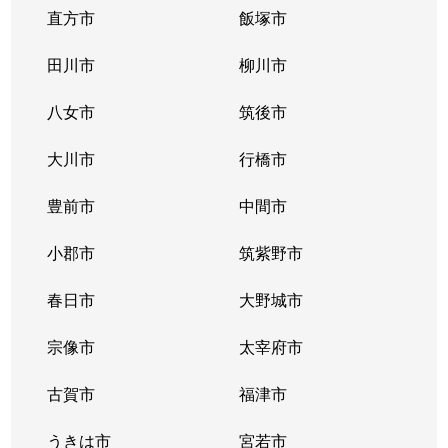
直方市
飯塚市
田川市
柳川市
八女市
筑後市
大川市
行橋市
豊前市
中間市
小郡市
筑紫野市
春日市
大野城市
宗像市
太宰府市
古賀市
福津市
うきは市
宮若市