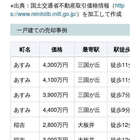
※出典：国土交通省不動産取引価格情報（
http
大崎
3,500万円
西鉄小郡
徒歩15分
s://www.reinfolib.mlit.go.jp/
）を加工して作成
大保
2,500万円
大保
徒歩3分
一戸建ての売却事例
大保
180万円
大保
徒歩6分
町名
価格
最寄駅
駅徒歩
大保
1,500万円
大保
徒歩4分
あすみ
4,300万円
三国が丘
徒歩11分
大保
450万円
大保
徒歩15分
あすみ
4,100万円
三国が丘
徒歩11分
小郡
1,100万円
大保
徒歩15分
あすみ
3,900万円
三国が丘
徒歩7分
小郡
50万円
大保
徒歩15分
あすみ
4,400万円
三国が丘
徒歩9分
小郡
2,100万円
大保
徒歩12分
稲吉
2,800万円
大板井
徒歩12分
小郡
3,100万円
大保
徒歩11分
稲吉
3,000万円
大板井
徒歩12分