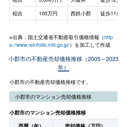
小郡
11,000万円
小郡(福岡)
徒歩7分
稲吉
100万円
西鉄小郡
徒歩11分
小郡
1,100万円
西鉄小郡
徒歩4分
大板井
4,400万円
大板井
徒歩5分
小郡
1,700万円
西鉄小郡
徒歩12分
※出典：国土交通省不動産取引価格情報（
http
大板井
370万円
西鉄小郡
徒歩14分
小郡
500万円
西鉄小郡
徒歩15分
s://www.reinfolib.mlit.go.jp/
）を加工して作成
大保
1,600万円
大保
徒歩10分
小板井
890万円
西鉄小郡
徒歩11分
小郡市の不動産売却価格推移（2005～2023
年）
小郡
1,200万円
大保
徒歩13分
津古
1,600万円
津古
徒歩11分
小郡
2,000万円
大保
徒歩13分
小郡市の不動産売却価格推移です。
津古
2,100万円
津古
徒歩14分
小郡
1,200万円
大保
徒歩12分
小郡市のマンション売却価格推移
津古
130万円
津古
徒歩19分
小郡
1,500万円
小郡(福岡)
徒歩11分
寺福童
2,000万円
西鉄小郡
徒歩14分
小郡市のマンション売却価格推移
小郡
2,100万円
西鉄小郡
徒歩13分
寺福童
3,700万円
西鉄小郡
徒歩14分
西暦（年）
売却価格（万円）