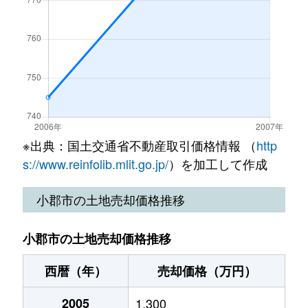
小板井
1,800万円
西鉄小郡
徒歩8分
三沢
12,000万円
三沢(福岡)
徒歩8分
小板井
2,200万円
西鉄小郡
徒歩8分
三沢
650万円
三沢(福岡)
徒歩16分
小板井
3,000万円
西鉄小郡
徒歩6分
八坂
210万円
端間
徒歩25分
津古
3,300万円
津古
徒歩15分
津古
2,400万円
津古
徒歩8分
※出典：国土交通省不動産取引価格情報 （
http
s://www.reinfolib.mlit.go.jp/
）を加工して作成
津古
500万円
津古
徒歩9分
小郡市の土地売却価格推移
寺福童
2,100万円
西鉄小郡
徒歩16分
小郡市の土地売却価格推移
二森
980万円
端間
徒歩15分
西暦（年）
売却価格（万円）
二森
2,000万円
端間
徒歩13分
2005
1,300
古飯
600万円
端間
徒歩45分