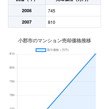
小郡
2,500万円
西鉄小郡
徒歩11分
干潟
2006
650万円
745
大保
徒歩28分
小郡
3,200万円
西鉄小郡
徒歩10分
2007
810
福童
4,900万円
西鉄小郡
徒歩23分
小郡
4,800万円
西鉄小郡
徒歩14分
福童
1,300万円
端間
徒歩16分
上岩田
600万円
松崎(福岡)
徒歩5分
福童
1,900万円
端間
徒歩13分
祇園
9,900万円
西鉄小郡
徒歩3分
福童
980万円
端間
徒歩8分
祇園
1,500万円
西鉄小郡
徒歩7分
二森
1,300万円
端間
徒歩13分
小板井
2,100万円
大板井
徒歩4分
三国が丘
1,800万円
三国が丘
徒歩10分
小板井
1,800万円
西鉄小郡
徒歩8分
三沢
460万円
大保
徒歩3分
小板井
11,000万円
西鉄小郡
徒歩9分
三沢
95万円
三沢(福岡)
徒歩11分