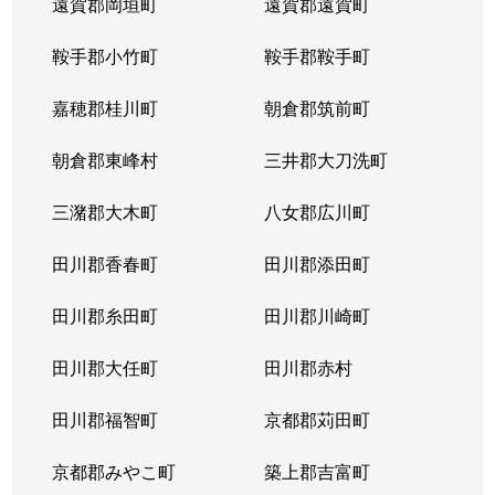
遠賀郡岡垣町
遠賀郡遠賀町
鞍手郡小竹町
鞍手郡鞍手町
嘉穂郡桂川町
朝倉郡筑前町
朝倉郡東峰村
三井郡大刀洗町
三潴郡大木町
八女郡広川町
田川郡香春町
田川郡添田町
田川郡糸田町
田川郡川崎町
田川郡大任町
田川郡赤村
田川郡福智町
京都郡苅田町
京都郡みやこ町
築上郡吉富町