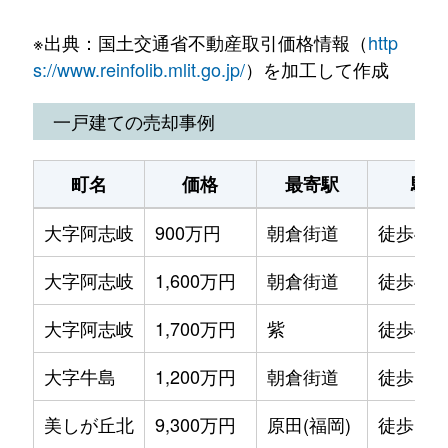
大字筑紫
11,000万円
筑紫
徒歩8分
※出典：国土交通省不動産取引価格情報（
http
大字筑紫
5,000万円
筑紫
徒歩3分
s://www.reinfolib.mlit.go.jp/
）を加工して作成
大字筑紫
610万円
筑紫
徒歩8分
一戸建ての売却事例
大字筑紫
2,800万円
筑紫
徒歩13
町名
価格
最寄駅
駅徒
大字筑紫
11,000万円
筑紫
徒歩5分
大字阿志岐
900万円
朝倉街道
徒歩45
大字永岡
7,700万円
朝倉街道
徒歩16
大字阿志岐
1,600万円
朝倉街道
徒歩45
大字永岡
12,000万円
朝倉街道
徒歩16
大字阿志岐
1,700万円
紫
徒歩45
大字永岡
1,300万円
桜台(福岡)
徒歩8分
大字牛島
1,200万円
朝倉街道
徒歩15
大字永岡
4,300万円
桜台(福岡)
徒歩10
美しが丘北
9,300万円
原田(福岡)
徒歩1時
針摺北
1,600万円
朝倉街道
徒歩6分