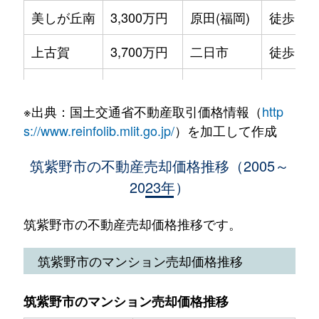
美しが丘南
3,300万円
原田(福岡)
徒歩14
針摺北
1,000万円
朝倉街道
徒歩5分
上古賀
3,700万円
二日市
徒歩14
針摺北
860万円
朝倉街道
徒歩5分
上古賀
3,400万円
二日市
徒歩16
針摺中央
10,000万円
朝倉街道
徒歩4分
※出典：国土交通省不動産取引価格情報（
http
大字古賀
2,800万円
天拝山
徒歩18
針摺西
19,000万円
朝倉街道
徒歩3分
s://www.reinfolib.mlit.go.jp/
）を加工して作成
桜台
4,100万円
桜台(福岡)
徒歩4分
針摺東
1,100万円
朝倉街道
徒歩8分
筑紫野市の不動産売却価格推移（2005～
2023年）
桜台
4,300万円
桜台(福岡)
徒歩4分
針摺東
1,500万円
朝倉街道
徒歩8分
桜台
2,600万円
桜台(福岡)
徒歩5分
筑紫野市の不動産売却価格推移です。
針摺東
1,500万円
朝倉街道
徒歩14
杉塚
2,400万円
西鉄二日市
徒歩18
筑紫野市のマンション売却価格推移
針摺東
1,700万円
朝倉街道
徒歩15
大字筑紫
2,600万円
筑紫
徒歩1時
大字原
1,300万円
太宰府
徒歩1時
筑紫野市のマンション売却価格推移