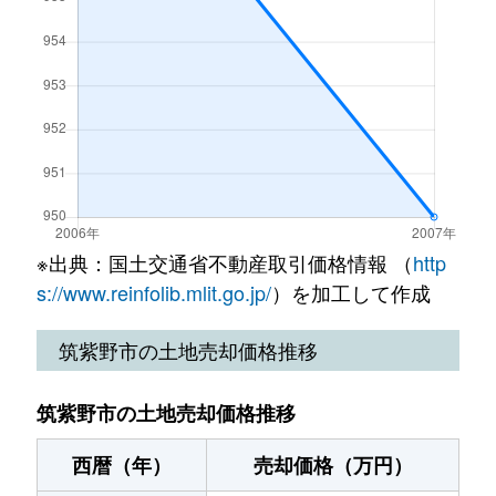
二日市中央
2,700万円
西鉄二日市
徒歩5分
塔原東
3,500万円
都府楼南
徒歩12
二日市中央
6,500万円
西鉄二日市
徒歩3分
塔原東
3,500万円
西鉄二日市
徒歩19
二日市中央
2,900万円
二日市
徒歩5分
塔原東
4,000万円
西鉄二日市
徒歩12
二日市中央
26,000万円
二日市
徒歩6分
塔原東
4,200万円
二日市
徒歩12
二日市西
2,300万円
二日市
徒歩3分
塔原東
3,200万円
二日市
徒歩12
※出典：国土交通省不動産取引価格情報 （
http
二日市南
4,200万円
二日市
徒歩9分
s://www.reinfolib.mlit.go.jp/
）を加工して作成
大字永岡
1,200万円
朝倉街道
徒歩13
むさしヶ丘
1,900万円
天拝山
徒歩11
筑紫野市の土地売却価格推移
大字永岡
7,900万円
笹原
徒歩6分
むさしヶ丘
1,300万円
天拝山
徒歩13
筑紫野市の土地売却価格推移
針摺東
5,300万円
朝倉街道
徒歩13
紫
1,500万円
紫
徒歩8分
西暦（年）
売却価格（万円）
針摺南
3,000万円
朝倉街道
徒歩9分
紫
3,800万円
紫
徒歩8分