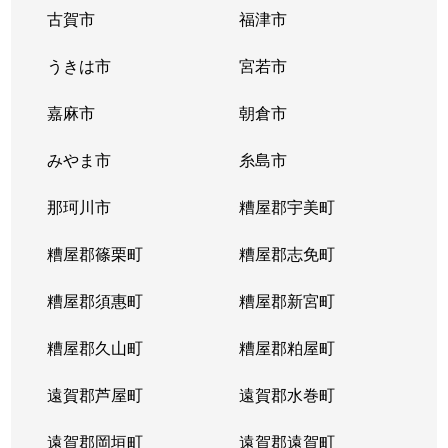
古賀市
福津市
うきは市
宮若市
嘉麻市
朝倉市
みやま市
糸島市
那珂川市
糟屋郡宇美町
糟屋郡篠栗町
糟屋郡志免町
糟屋郡須惠町
糟屋郡新宮町
糟屋郡久山町
糟屋郡粕屋町
遠賀郡芦屋町
遠賀郡水巻町
遠賀郡岡垣町
遠賀郡遠賀町