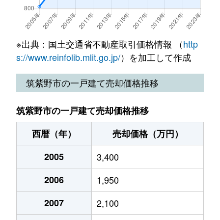
大字吉木
4,700万円
太宰府
徒歩45
大字吉木
4,700万円
太宰府
徒歩45
※出典：国土交通省不動産取引価格情報 （
http
s://www.reinfolib.mlit.go.jp/
）を加工して作成
大字吉木
4,200万円
紫
徒歩45
筑紫野市の一戸建て売却価格推移
筑紫野市の一戸建て売却価格推移
西暦（年）
売却価格（万円）
2005
3,400
2006
1,950
2007
2,100