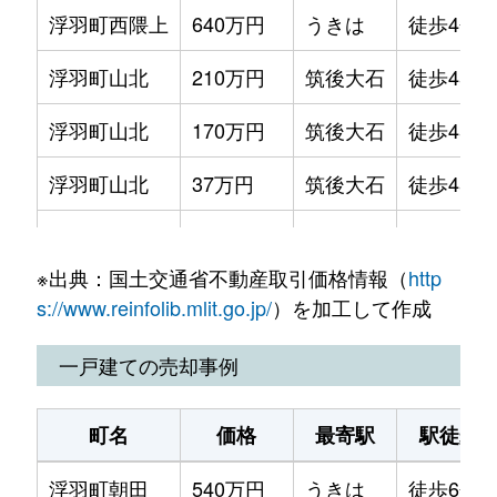
浮羽町西隈上
640万円
うきは
徒歩4分
浮羽町山北
210万円
筑後大石
徒歩45分
浮羽町山北
170万円
筑後大石
徒歩45分
浮羽町山北
37万円
筑後大石
徒歩45分
浮羽町山北
62万円
筑後大石
徒歩45分
※出典：国土交通省不動産取引価格情報（
http
浮羽町山北
300万円
筑後大石
徒歩25分
s://www.reinfolib.mlit.go.jp/
）を加工して作成
吉井町
690万円
筑後吉井
徒歩9分
一戸建ての売却事例
吉井町千年
800万円
筑後吉井
徒歩45分
町名
価格
最寄駅
駅徒歩
浮羽町朝田
540万円
うきは
徒歩6分