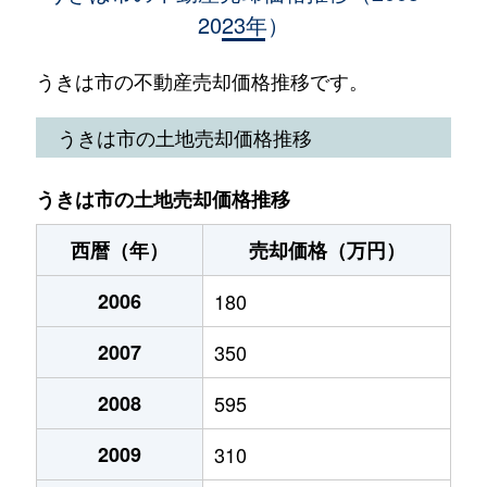
2023年）
吉井町福益
650万円
筑後吉井
徒歩24分
吉井町八和田
700万円
筑後吉井
徒歩29分
うきは市の不動産売却価格推移です。
吉井町若宮
150万円
筑後吉井
徒歩24分
うきは市の土地売却価格推移
吉井町若宮
3,000万円
筑後吉井
徒歩24分
うきは市の土地売却価格推移
西暦（年）
売却価格（万円）
2006
180
2007
350
2008
595
2009
310