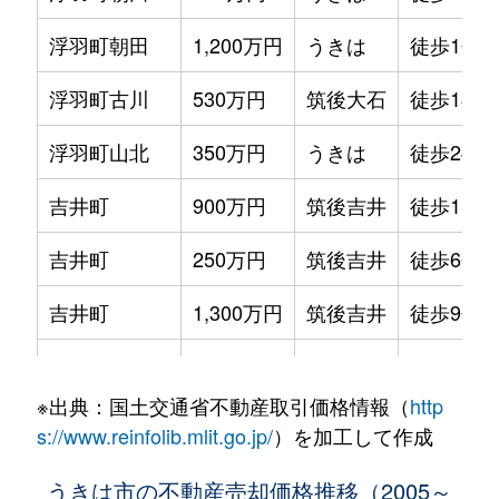
浮羽町朝田
1,200万円
うきは
徒歩1分
浮羽町古川
530万円
筑後大石
徒歩18分
浮羽町山北
350万円
うきは
徒歩24分
吉井町
900万円
筑後吉井
徒歩11分
吉井町
250万円
筑後吉井
徒歩6分
吉井町
1,300万円
筑後吉井
徒歩9分
吉井町千年
260万円
うきは
徒歩45分
※出典：国土交通省不動産取引価格情報（
http
吉井町富永
140万円
筑後吉井
徒歩25分
s://www.reinfolib.mlit.go.jp/
）を加工して作成
吉井町福益
550万円
筑後吉井
徒歩25分
うきは市の不動産売却価格推移（2005～