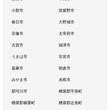
小郡市
筑紫野市
春日市
大野城市
宗像市
太宰府市
古賀市
福津市
うきは市
宮若市
嘉麻市
朝倉市
みやま市
糸島市
那珂川市
糟屋郡宇美町
糟屋郡篠栗町
糟屋郡志免町