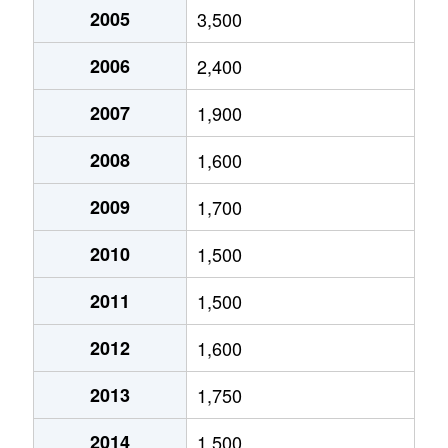
2005
3,500
仲畑
17,000万円
雑餉隈
徒歩19分
南ケ丘
2,900万円
下大利
徒歩45分
2006
2,400
錦町
4,000万円
春日原
徒歩8分
山田
7,400万円
雑餉隈
徒歩18分
2007
1,900
畑ケ坂
2,600万円
大野城
徒歩45分
山田
1,400万円
雑餉隈
徒歩19分
2008
1,600
東大利
3,700万円
下大利
徒歩10分
2009
1,700
平野台
3,600万円
下大利
徒歩45分
2010
1,500
平野台
4,300万円
水城
徒歩45分
2011
1,500
御笠川
14,000万円
雑餉隈
徒歩23分
2012
1,600
瑞穂町
4,800万円
春日原
徒歩10分
2013
1,750
南大利
6,900万円
大野城
徒歩25分
2014
1,500