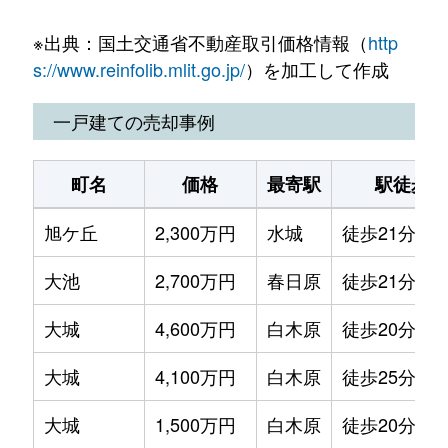
大城
3,200万円
白木原
徒歩20分
※出典：国土交通省不動産取引価格情報（
http
乙金台
1,500万円
白木原
徒歩25分
s://www.reinfolib.mlit.go.jp/
）を加工して作成
乙金台
2,600万円
白木原
徒歩20分
一戸建ての売却事例
乙金台
2,400万円
白木原
徒歩24分
町名
価格
最寄駅
駅徒歩
乙金台
2,500万円
白木原
徒歩21分
旭ケ丘
2,300万円
水城
徒歩21分
乙金東
1,900万円
春日原
徒歩45分
大池
2,700万円
春日原
徒歩21分
乙金東
2,100万円
春日原
徒歩45分
大城
4,600万円
白木原
徒歩20分
乙金東
1,600万円
春日原
徒歩45分
大城
4,100万円
白木原
徒歩25分
大字上大利
110万円
大野城
徒歩26分
大城
1,500万円
白木原
徒歩20分
大字上大利
150万円
大野城
徒歩45分