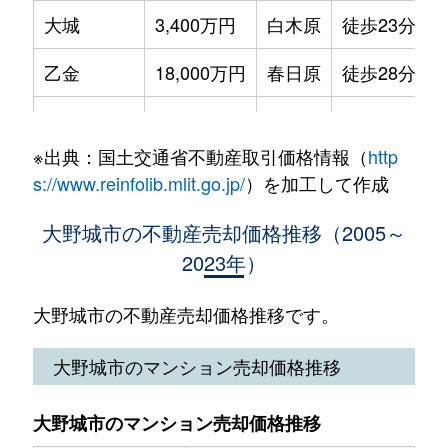
大城
3,400万円
白木原
徒歩23分
大字上大利
110万円
水城
徒歩45分
乙金
18,000万円
春日原
徒歩28分
上大利
2,000万円
水城
徒歩12分
乙金台
4,800万円
白木原
徒歩21分
上大利
7,800万円
水城
徒歩12分
※出典：国土交通省不動産取引価格情報（
http
乙金東
1,200万円
春日原
徒歩45分
下大利
3,800万円
下大利
徒歩6分
s://www.reinfolib.mlit.go.jp/
）を加工して作成
乙金東
3,000万円
春日原
徒歩45分
下大利
4,200万円
下大利
徒歩4分
大野城市の不動産売却価格推移（2005～
2023年）
上大利
3,300万円
大野城
徒歩9分
下大利
4,500万円
水城
徒歩9分
上大利
4,800万円
下大利
徒歩10分
大野城市の不動産売却価格推移です。
白木原
4,400万円
白木原
徒歩4分
上大利
4,400万円
水城
徒歩10分
大野城市のマンション売却価格推移
白木原
5,500万円
白木原
徒歩3分
上大利
3,800万円
水城
徒歩7分
白木原
5,600万円
白木原
徒歩3分
大野城市のマンション売却価格推移