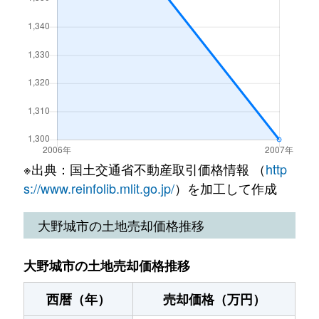
御笠川
10,000万円
春日原
徒歩15分
中央
3,900万円
白木原
徒歩6分
御笠川
15,000万円
春日原
徒歩15分
月の浦
2,400万円
下大利
徒歩1時間15
御笠川
40,000万円
白木原
徒歩15分
月の浦
2,200万円
下大利
徒歩1時間15
緑ケ丘
2,500万円
下大利
徒歩45分
月の浦
2,500万円
下大利
徒歩45分
緑ケ丘
1,800万円
下大利
徒歩45分
筒井
3,600万円
春日原
徒歩8分
※出典：国土交通省不動産取引価格情報 （
http
緑ケ丘
2,000万円
下大利
徒歩45分
s://www.reinfolib.mlit.go.jp/
）を加工して作成
筒井
6,000万円
春日原
徒歩15分
緑ケ丘
1,800万円
下大利
徒歩45分
大野城市の土地売却価格推移
筒井
3,400万円
春日原
徒歩14分
南ケ丘
2,100万円
下大利
徒歩45分
大野城市の土地売却価格推移
筒井
4,500万円
春日原
徒歩14分
南ケ丘
2,400万円
下大利
徒歩45分
西暦（年）
売却価格（万円）
つつじケ丘
2,600万円
下大利
徒歩45分
南ケ丘
4,500万円
下大利
徒歩45分