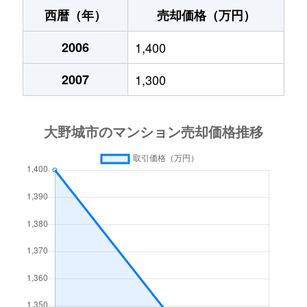
瓦田
4,800万円
白木原
徒歩7分
月の浦
1,800万円
下大利
徒歩1時間15
西暦（年）
売却価格（万円）
瓦田
6,000万円
白木原
徒歩8分
筒井
2006
2,600万円
1,400
春日原
徒歩13分
栄町
1,700万円
春日原
徒歩5分
2007
1,300
中
730万円
雑餉隈
徒歩45分
雑餉隈町
5,000万円
春日原
徒歩8分
中
1,200万円
雑餉隈
徒歩45分
雑餉隈町
5,200万円
春日原
徒歩7分
仲畑
28,000万円
笹原
徒歩23分
下大利
2,700万円
下大利
徒歩13分
東大利
23,000万円
下大利
徒歩7分
下大利
3,600万円
水城
徒歩10分
平野台
1,900万円
下大利
徒歩45分
下大利
3,200万円
水城
徒歩5分
御笠川
2,500万円
春日原
徒歩20分
白木原
5,500万円
白木原
徒歩3分
御笠川
9,500万円
春日原
徒歩22分
白木原
9,000万円
白木原
徒歩3分